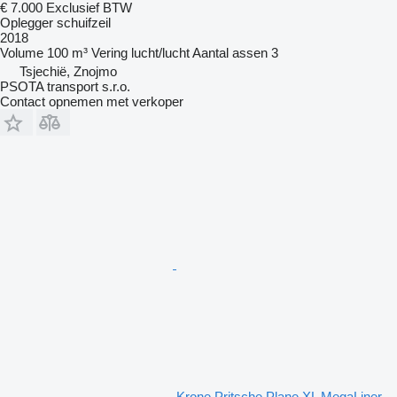
€ 7.000
Exclusief BTW
Oplegger schuifzeil
2018
Volume
100 m³
Vering
lucht/lucht
Aantal assen
3
Tsjechië, Znojmo
PSOTA transport s.r.o.
Contact opnemen met verkoper
Krone Pritsche Plane XL MegaLiner