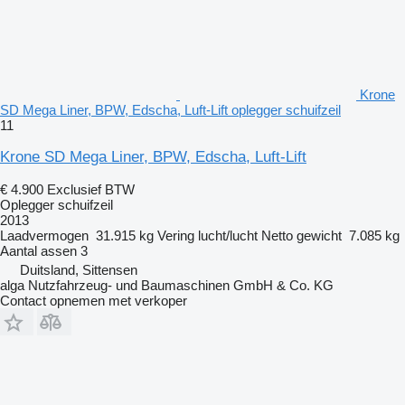
Krone
SD Mega Liner, BPW, Edscha, Luft-Lift oplegger schuifzeil
11
Krone SD Mega Liner, BPW, Edscha, Luft-Lift
€ 4.900
Exclusief BTW
Oplegger schuifzeil
2013
Laadvermogen
31.915 kg
Vering
lucht/lucht
Netto gewicht
7.085 kg
Aantal assen
3
Duitsland, Sittensen
alga Nutzfahrzeug- und Baumaschinen GmbH & Co. KG
Contact opnemen met verkoper