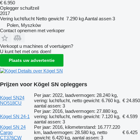
€ 6.950
Oplegger schuifzeil
2017
Vering
lucht/lucht
Netto gewicht
7.290 kg
Aantal assen
3
Polen, Myszków
Contact opnemen met verkoper
Verkoopt u machines of voertuigen?
U kunt het met ons doen!
Plaats uw advertentie
Details over Kögel SN
Prijzen voor Kögel SN opleggers
Per jaar: 2022, laadvermogen: 28.240 kg,
Kögel SN24
vering: lucht/lucht, netto gewicht: 6.760 kg,
€ 24.850
NO518CU
aantal assen: 3
Per jaar: 2016, laadvermogen: 27.880 kg,
Kögel SN 24-1
vering: lucht/lucht, netto gewicht: 7.120 kg,
€ 4.599
aantal assen: 3
Kögel SN 24
Per jaar: 2016, kilometerstand: 16.777.220
Cargo
km, laadvermogen: 28.580 kg, netto
€ 6.425
CT376CW
gewicht: 6.420 kg, aantal assen: 3