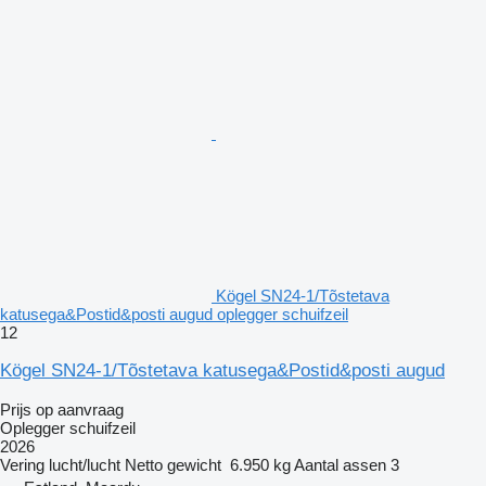
Kögel SN24-1/Tõstetava
katusega&Postid&posti augud oplegger schuifzeil
12
Kögel SN24-1/Tõstetava katusega&Postid&posti augud
Prijs op aanvraag
Oplegger schuifzeil
2026
Vering
lucht/lucht
Netto gewicht
6.950 kg
Aantal assen
3