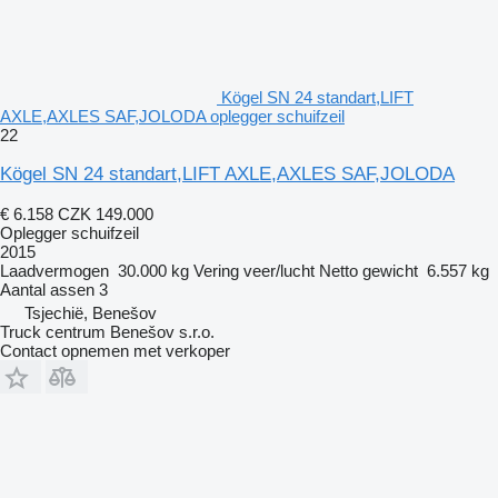
Kögel SN 24 standart,LIFT
AXLE,AXLES SAF,JOLODA oplegger schuifzeil
22
Kögel SN 24 standart,LIFT AXLE,AXLES SAF,JOLODA
€ 6.158
CZK 149.000
Oplegger schuifzeil
2015
Laadvermogen
30.000 kg
Vering
veer/lucht
Netto gewicht
6.557 kg
Aantal assen
3
Tsjechië, Benešov
Truck centrum Benešov s.r.o.
Contact opnemen met verkoper