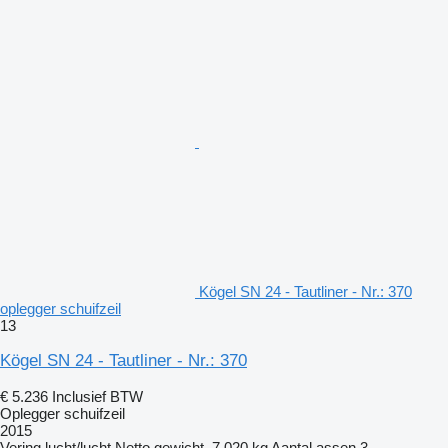
Kögel SN 24 - Tautliner - Nr.: 370
oplegger schuifzeil
13
Kögel SN 24 - Tautliner - Nr.: 370
€ 5.236
Inclusief BTW
Oplegger schuifzeil
2015
Vering
lucht/lucht
Netto gewicht
7.020 kg
Aantal assen
3