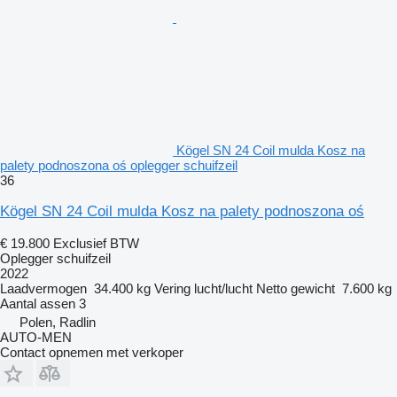
Kögel SN 24 Coil mulda Kosz na
palety podnoszona oś oplegger schuifzeil
36
Kögel SN 24 Coil mulda Kosz na palety podnoszona oś
€ 19.800
Exclusief BTW
Oplegger schuifzeil
2022
Laadvermogen
34.400 kg
Vering
lucht/lucht
Netto gewicht
7.600 kg
Aantal assen
3
Polen, Radlin
AUTO-MEN
Contact opnemen met verkoper