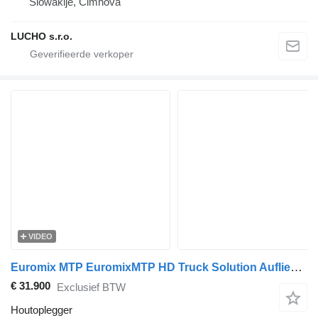
Slowakije, Čimhová
LUCHO s.r.o.
VIDEO
Euromix MTP EuromixMTP HD Truck Solution Auflieger für den Transport von Hol
€ 31.900
Exclusief BTW
Houtoplegger