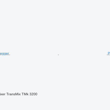
P
ixer
TransMix TMk 3200