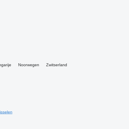
garije
Noorwegen
Zwitserland
isselen