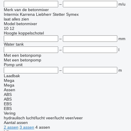
–
m/u
Merk van de betonmixer
Intermix
Karrena
Liebherr
Stetter
Symex
laat alles zien
Model betonmixer
10
12
Hoogte koppelschotel
–
mm
Water tank
–
l
Met een betonpomp
Met een betonpomp
Pomp unit
–
m
Laadbak
Mega
Mega
Assen
ABS
ABS
EBS
EBS
Vering
hydraulisch
lucht/lucht
veer/lucht
veer/veer
Aantal assen
2 assen
3 assen
4 assen