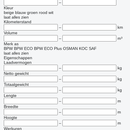
–
Kleur
beige
blauw
groen
rood
wit
laat alles zien
Kilometerstand
–
km
Volume
–
m³
Merk as
BPW
BPW ECO
BPW ECO Plus
OSMAN KOC
SAF
laat alles zien
Eigenschappen
Laadvermogen
–
kg
Netto gewicht
–
kg
Totaalgewicht
–
kg
Lengte
–
m
Breedte
–
m
Hoogte
–
m
Werkuren