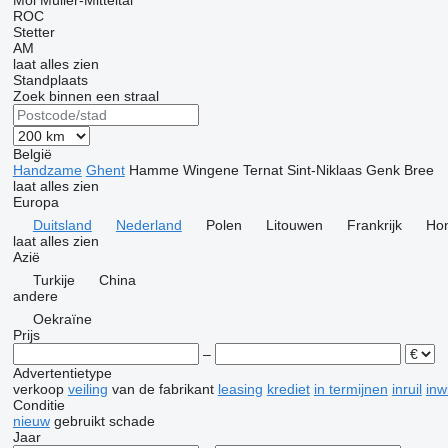
Mol
Müller-Mitteltal
ROC
Stetter
AM
laat alles zien
Standplaats
Zoek binnen een straal
België
Handzame
Ghent
Hamme
Wingene
Ternat
Sint-Niklaas
Genk
Bree
laat alles zien
Europa
Duitsland
Nederland
Polen
Litouwen
Frankrijk
Hon
laat alles zien
Azië
Turkije
China
andere
Oekraïne
Prijs
–
Advertentietype
verkoop
veiling
van de fabrikant
leasing
krediet
in termijnen
inruil
inw
Conditie
nieuw
gebruikt
schade
Jaar