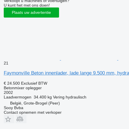
Verkoopt u machines of voertuigen?
U kunt het met ons doen!
Plaats uw advertentie
21
Faymonville Beton innenlader, lade lange 9.500 mm, hydra
€ 24.500
Exclusief BTW
Betonmixer oplegger
2002
Laadvermogen
34.400 kg
Vering
hydraulisch
België, Grote-Brogel (Peer)
Sooy Bvba
Contact opnemen met verkoper