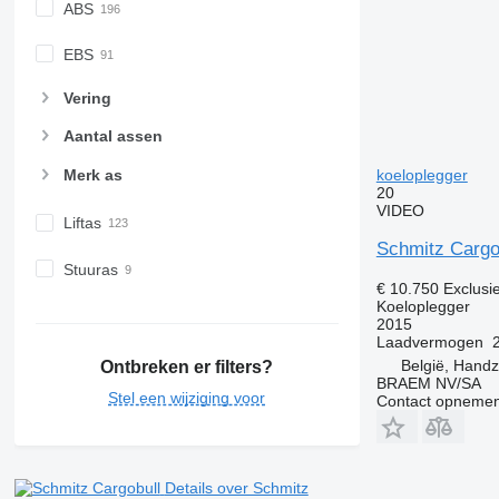
ABS
EBS
Vering
Aantal assen
Merk as
koeloplegger
20
VIDEO
Liftas
Schmitz Carg
Stuuras
€ 10.750
Exclusi
Koeloplegger
2015
Laadvermogen
België, Hand
Ontbreken er filters?
BRAEM NV/SA
Stel een wijziging voor
Contact opnemen
Details over Schmitz