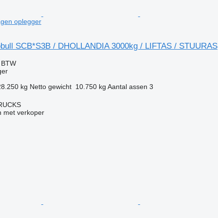
en oplegger
obull SCB*S3B / DHOLLANDIA 3000kg / LIFTAS / STUURAS
f BTW
ger
28.250 kg
Netto gewicht
10.750 kg
Aantal assen
3
TRUCKS
 met verkoper