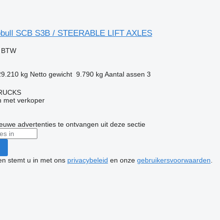
obull SCB S3B / STEERABLE LIFT AXLES
f BTW
29.210 kg
Netto gewicht
9.790 kg
Aantal assen
3
TRUCKS
 met verkoper
nieuwe advertenties te ontvangen uit deze sectie
ken stemt u in met ons
privacybeleid
en onze
gebruikersvoorwaarden
.