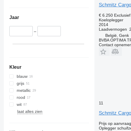
Schmitz Carg
€ 6.250
Exclusie
Jaar
Koeloplegger
2014
Laadvermogen
–
België, Genk
BVBA OPTIMA 
Contact opnemen
Kleur
blauw
grijs
metallic
rood
11
wit
laat alles zien
Schmitz Cargo
Prijs op aanvraa
Oplegger schuifze