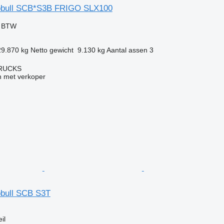
obull SCB*S3B FRIGO SLX100
f BTW
29.870 kg
Netto gewicht
9.130 kg
Aantal assen
3
TRUCKS
 met verkoper
bull SCB S3T
g
il