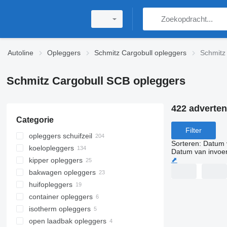
Autoline
Opleggers
Schmitz Cargobull opleggers
Schmitz
Schmitz Cargobull SCB opleggers
422 adverten
Categorie
Filter
opleggers schuifzeil
Sorteren
:
Datum 
koelopleggers
Datum van invoe
⬈
kipper opleggers
bakwagen opleggers
huifopleggers
container opleggers
isotherm opleggers
open laadbak opleggers