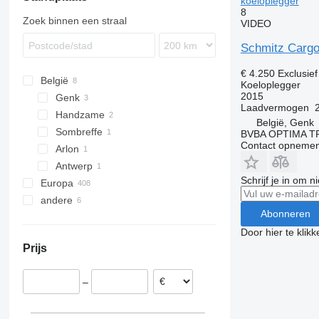
koeloplegger
8
SKI
SCS 27
SGF S3
SCS 24/L
Zoek binnen een straal
VIDEO
SKO
SKI 18
SPR
SKI 24
SKO 10
Schmitz Carg
SW
SKO 18
SPR 24
€ 4.250
Exclusie
SKO 20
SPR24
SW 24
België
Koeloplegger
2015
SKO 24
SPR 27
Genk
Laadvermogen
SKO 24/L
Handzame
België, Genk
Sombreffe
BVBA OPTIMA 
Contact opnemen
Arlon
Antwerp
Schrijf je in om 
Europa
andere
Nederland
Abonneren
Polen
Oekraïne
Door hier te klik
Litouwen
Prijs
Duitsland
Slowakije
–
Portugal
Hongarije