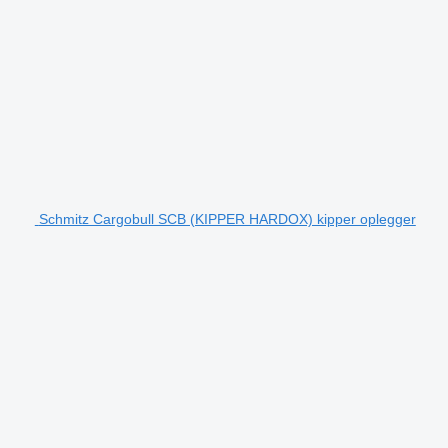
Schmitz Cargobull SCB (KIPPER HARDOX) kipper oplegger