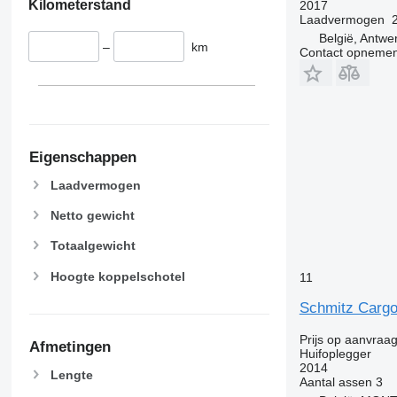
Kilometerstand
2017
Laadvermogen
België, Antwe
–
km
Contact opnemen
Eigenschappen
Laadvermogen
Netto gewicht
Totaalgewicht
Hoogte koppelschotel
11
Schmitz Cargo
Prijs op aanvraa
Afmetingen
Huifoplegger
2014
Lengte
Aantal assen
3