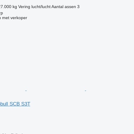
27.000 kg
Vering
lucht/lucht
Aantal assen
3
rp
 met verkoper
bull SCB S3T
g