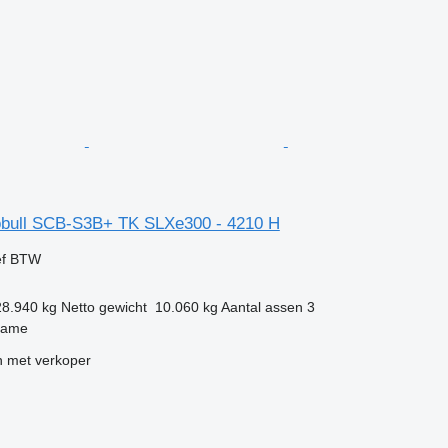
obull SCB-S3B+ TK SLXe300 - 4210 H
ef BTW
28.940 kg
Netto gewicht
10.060 kg
Aantal assen
3
zame
 met verkoper