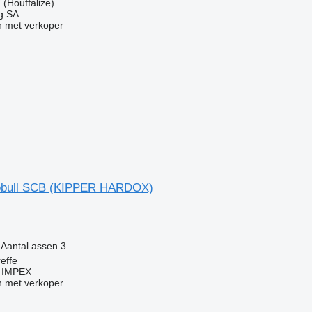
(Houffalize)
ng SA
 met verkoper
obull SCB (KIPPER HARDOX)
Aantal assen
3
effe
 IMPEX
 met verkoper