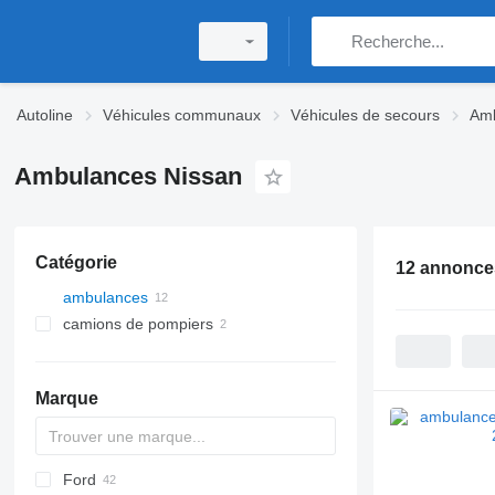
Autoline
Véhicules communaux
Véhicules de secours
Am
Ambulances Nissan
Catégorie
12 annonce
ambulances
camions de pompiers
Marque
Ford
2-Series
Express
Berlingo
YA
Doblo