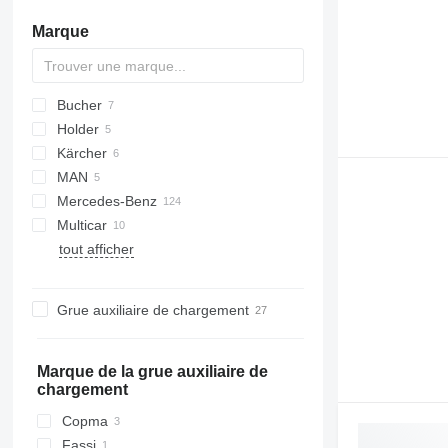
Marque
Bucher
M-series
200 - series
Holder
BU
G-series
Kärcher
CityCat
C
P-series
Stralis
X-series
F-series
MAN
MIC
Mercedes-Benz
LE
Multicar
TGM
Atego
Canter
tout afficher
TGS
Axor
M-series
K-series
Unimog
TREMO
Vario
Grue auxiliaire de chargement
Marque de la grue auxiliaire de
chargement
Copma
Fassi