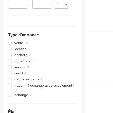
–
Lituanie
Italie
tout afficher
Type d'annonce
vente
location
enchère
du fabricant
leasing
crédit
par versements
trade-in ( échange avec supplément )
échange
État