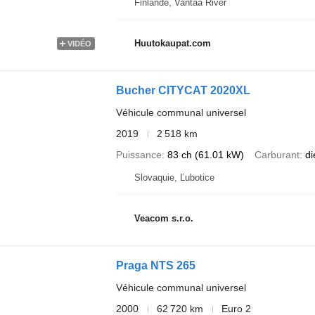
Finlande, Vantaa River
Huutokaupat.com
VIDÉO
Bucher CITYCAT 2020XL
Véhicule communal universel
2019
2 518 km
Puissance
83 ch (61.01 kW)
Carburant
di
Slovaquie, Ľubotice
Veacom s.r.o.
Praga NTS 265
Véhicule communal universel
2000
62 720 km
Euro 2