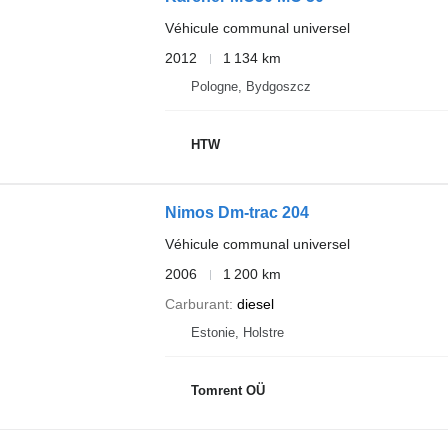
Véhicule communal universel
2012
1 134 km
Pologne, Bydgoszcz
HTW
Nimos Dm-trac 204
Véhicule communal universel
2006
1 200 km
Carburant
diesel
Estonie, Holstre
Tomrent OÜ