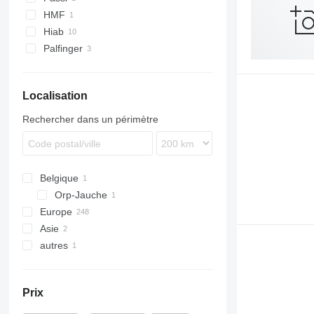
HMF
Hiab
Palfinger
Localisation
Rechercher dans un périmètre
Belgique
Orp-Jauche
Europe
Asie
Allemagne
autres
Pologne
Ouzbékistan
Roumanie
Azerbaïdjan
Moldavie
Pays-Bas
Prix
Danemark
Hongrie