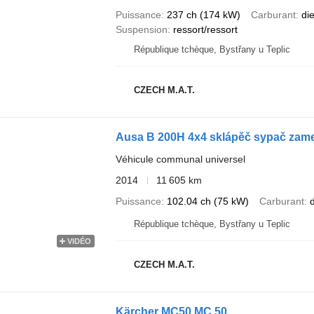
Puissance
237 ch (174 kW)
Carburant
di
Suspension
ressort/ressort
République tchèque, Bystřany u Teplic
CZECH M.A.T.
Ausa B 200H 4x4 sklápěč sypač zame
Véhicule communal universel
2014
11 605 km
Puissance
102.04 ch (75 kW)
Carburant
d
République tchèque, Bystřany u Teplic
VIDÉO
CZECH M.A.T.
Kärcher MC50 MC 50