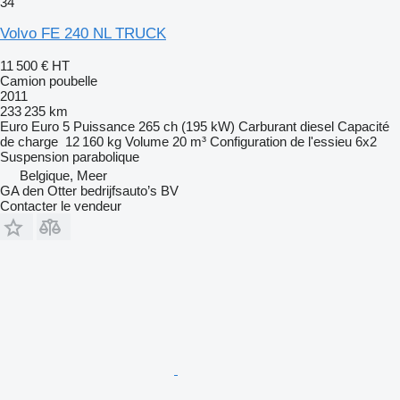
34
Volvo FE 240 NL TRUCK
11 500 €
HT
Camion poubelle
2011
233 235 km
Euro
Euro 5
Puissance
265 ch (195 kW)
Carburant
diesel
Capacité
de charge
12 160 kg
Volume
20 m³
Configuration de l'essieu
6x2
Suspension
parabolique
Belgique, Meer
GA den Otter bedrijfsauto’s BV
Contacter le vendeur