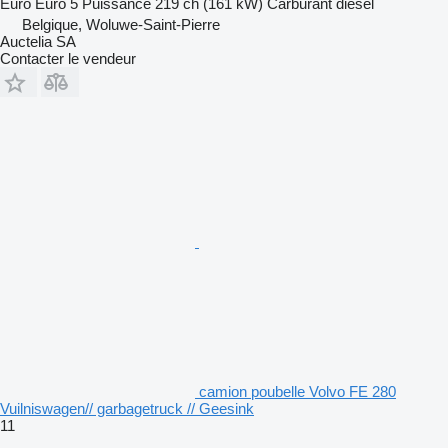
Euro
Euro 5
Puissance
219 ch (161 kW)
Carburant
diesel
Belgique, Woluwe-Saint-Pierre
Auctelia SA
Contacter le vendeur
camion poubelle Volvo FE 280
Vuilniswagen// garbagetruck // Geesink
11