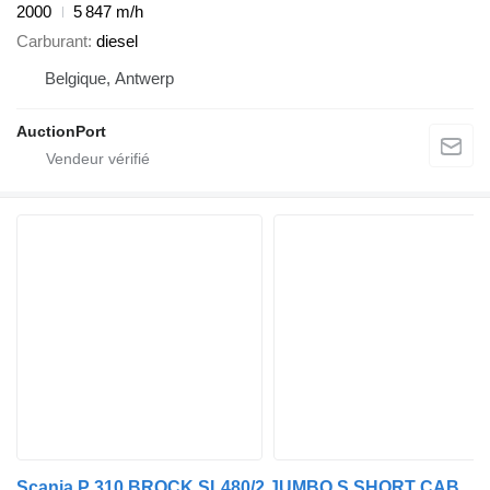
2000
5 847 m/h
Carburant
diesel
Belgique, Antwerp
AuctionPort
Scania P 310 BROCK SL480/2 JUMBO S SHORT CAB