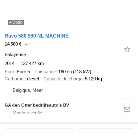
VIDÉO
Ravo 580 580 NL MACHINE
14 500 €
HT
Balayeuse
2014
137 427 km
Euro
Euro 5
Puissance
160 ch (118 kW)
Carburant
diesel
Capacité de charge
5 120 kg
Belgique, Meer
GA den Otter bedrijfsauto’s BV