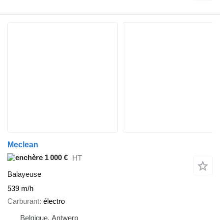
Meclean
1 000 €
HT
Balayeuse
539 m/h
Carburant
électro
Belgique, Antwerp