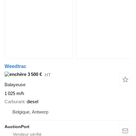
Weedtrac
3 500 €
HT
Balayeuse
1 025 m/h
Carburant
diesel
Belgique, Antwerp
AuctionPort