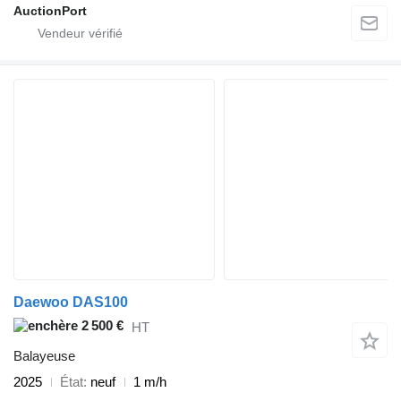
AuctionPort
Daewoo DAS100
2 500 €
HT
Balayeuse
2025
État
neuf
1 m/h