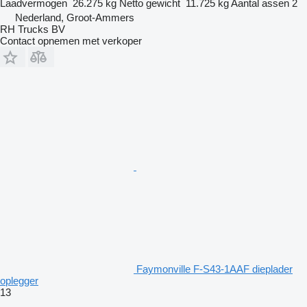
Laadvermogen
26.275 kg
Netto gewicht
11.725 kg
Aantal assen
2
Nederland, Groot-Ammers
RH Trucks BV
Contact opnemen met verkoper
Faymonville F-S43-1AAF dieplader
oplegger
13