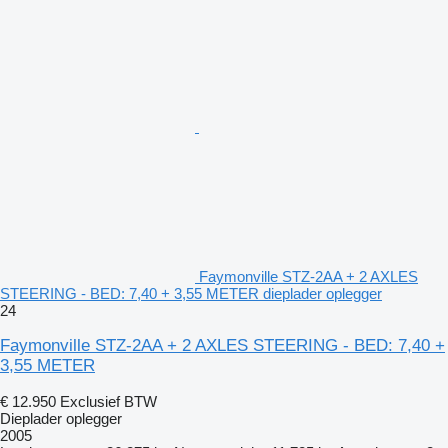
Faymonville STZ-2AA + 2 AXLES
STEERING - BED: 7,40 + 3,55 METER dieplader oplegger
24
Faymonville STZ-2AA + 2 AXLES STEERING - BED: 7,40 +
3,55 METER
€ 12.950
Exclusief BTW
Dieplader oplegger
2005