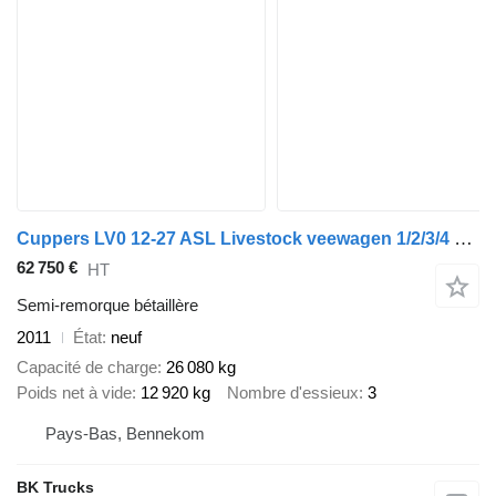
Cuppers LV0 12-27 ASL Livestock veewagen 1/2/3/4 Type2
62 750 €
HT
Semi-remorque bétaillère
2011
État
neuf
Capacité de charge
26 080 kg
Poids net à vide
12 920 kg
Nombre d'essieux
3
Pays-Bas, Bennekom
BK Trucks