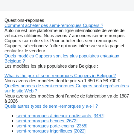
Questions-réponses
Comment acheter des semi-remorques Cuppers ?
Autoline est une plateforme en ligne internationale de vente de
véhicules utilitaires. Nous avons 7 annonces semi-remorques
Cuppers sur notre site. Pour acheter des semi-remorques
Cuppers, sélectionnez l'offre qui vous intéresse sur la page et
contactez le vendeur.
Quels modèles Cuppers sont les plus populaires en/au/aux
Belgique ?
Les modèles les plus populaires dans Belgique :
What is the prix of semi-remorques Cuppers in Belgique?
Nous avons des modèles dont le prix va 1 450 € à 98 700 €.
Quelles années de semi-remorques Cuppers sont représentées
sur le site Web ?
Nous avons des modèles dont l'année de fabrication va de 1987
à 2026
Quels autres types de semi-remorques y a-t-il ?
semi-remorques à rideaux coulissants [3497]
semi-remorques bennes [2672]
semi-remorques porte-engins [2359]
semi-remorques frigorifiques [2022]