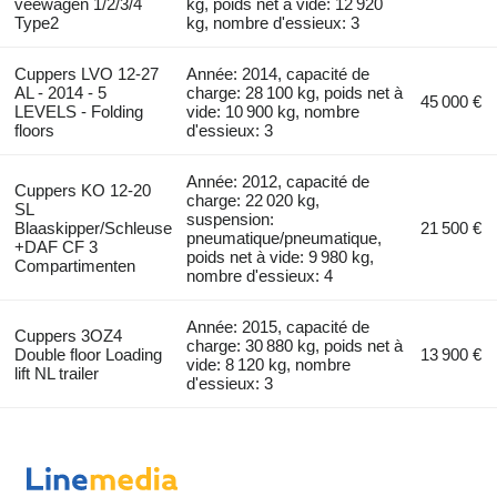
veewagen 1/2/3/4
kg, poids net à vide: 12 920
Type2
kg, nombre d'essieux: 3
Cuppers LVO 12-27
Année: 2014, capacité de
AL - 2014 - 5
charge: 28 100 kg, poids net à
45 000 €
LEVELS - Folding
vide: 10 900 kg, nombre
floors
d'essieux: 3
Année: 2012, capacité de
Cuppers KO 12-20
charge: 22 020 kg,
SL
suspension:
Blaaskipper/Schleuse
21 500 €
pneumatique/pneumatique,
+DAF CF 3
poids net à vide: 9 980 kg,
Compartimenten
nombre d'essieux: 4
Année: 2015, capacité de
Cuppers 3OZ4
charge: 30 880 kg, poids net à
Double floor Loading
13 900 €
vide: 8 120 kg, nombre
lift NL trailer
d'essieux: 3