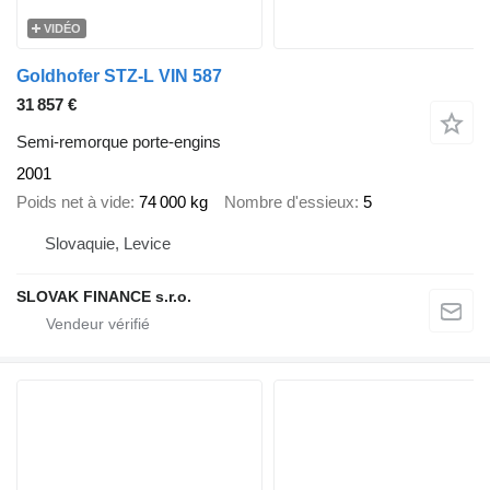
VIDÉO
Goldhofer STZ-L VIN 587
31 857 €
Semi-remorque porte-engins
2001
Poids net à vide
74 000 kg
Nombre d'essieux
5
Slovaquie, Levice
SLOVAK FINANCE s.r.o.