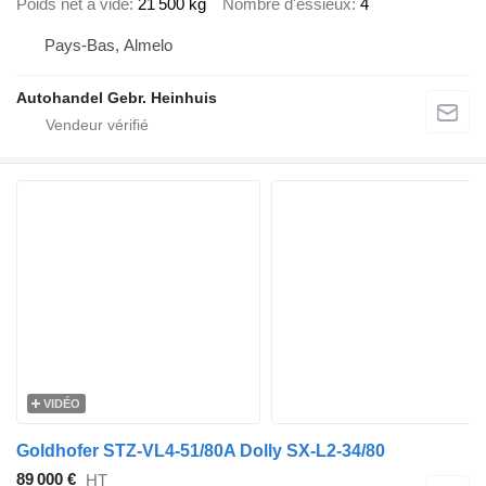
Poids net à vide
21 500 kg
Nombre d'essieux
4
Pays-Bas, Almelo
Autohandel Gebr. Heinhuis
VIDÉO
Goldhofer STZ-VL4-51/80A Dolly SX-L2-34/80
89 000 €
HT