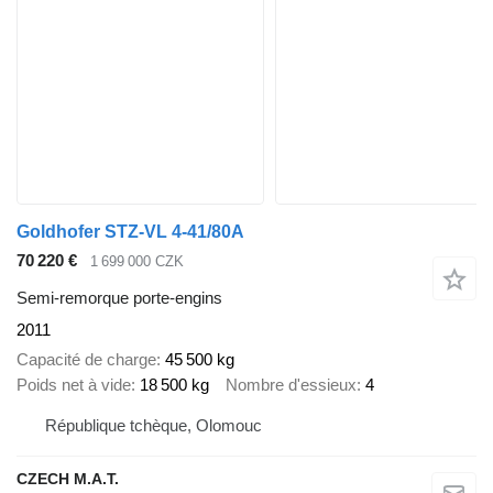
Goldhofer STZ-VL 4-41/80A
70 220 €
1 699 000 CZK
Semi-remorque porte-engins
2011
Capacité de charge
45 500 kg
Poids net à vide
18 500 kg
Nombre d'essieux
4
République tchèque, Olomouc
CZECH M.A.T.