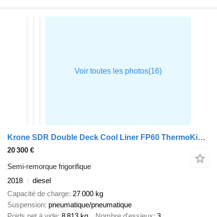
Krone SDR Double Deck Cool Liner FP60 ThermoKing SLXi 300 Lifting Axle
20 300 €
Semi-remorque frigorifique
2018
diesel
Capacité de charge
27 000 kg
Suspension
pneumatique/pneumatique
Poids net à vide
8 813 kg
Nombre d'essieux
3