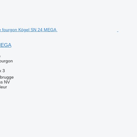
 MEGA
e
ourgon
x
3
ebrugge
ss NV
deur