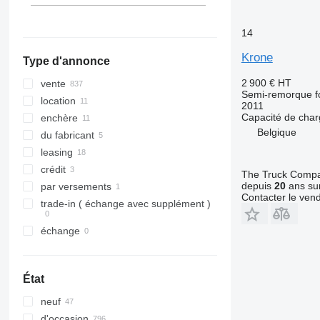
tout afficher
14
Krone
Type d'annonce
2 900 €
HT
vente
Semi-remorque f
location
2011
Capacité de cha
enchère
Belgique
du fabricant
leasing
crédit
The Truck Comp
depuis
20
ans sur
par versements
Contacter le ven
trade-in ( échange avec supplément )
échange
État
neuf
d'occasion