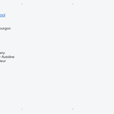
ool
ourgon
any
 Autoline
deur