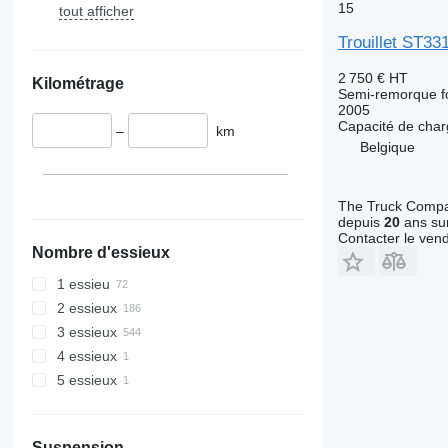
15
tout afficher
Trouillet ST33
2 750 €
HT
Kilométrage
Semi-remorque f
2005
Capacité de cha
–
km
Belgique
The Truck Comp
depuis
20
ans sur
Contacter le ven
Nombre d'essieux
1 essieu
2 essieux
3 essieux
4 essieux
5 essieux
Suspension