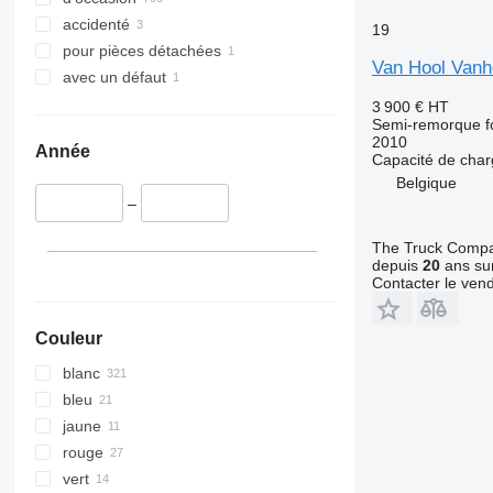
accidenté
19
pour pièces détachées
Van Hool Vanh
avec un défaut
3 900 €
HT
Semi-remorque f
2010
Année
Capacité de cha
Belgique
–
The Truck Comp
depuis
20
ans sur
Contacter le ven
Couleur
blanc
bleu
jaune
rouge
vert