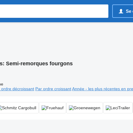
Se 
s:
Semi-remorques fourgons
ne
 ordre décroissant
Par ordre croissant
Année - les plus récentes en pr