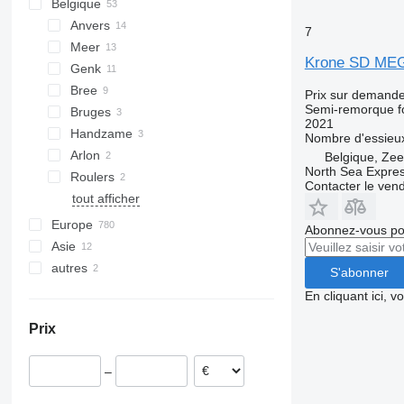
Belgique
Anvers
7
Meer
Krone SD MEG
Genk
Bree
Prix sur demand
Semi-remorque f
Bruges
2021
Handzame
Nombre d'essieu
Arlon
Belgique, Ze
North Sea Expre
Roulers
Contacter le ven
tout afficher
Europe
Abonnez-vous pou
Asie
Pays-Bas
autres
Allemagne
Chine
S'abonner
France
Turquie
Ukraine
En cliquant ici, 
Pologne
Argentine
Prix
Italie
Danemark
–
Hongrie
Royaume-Uni