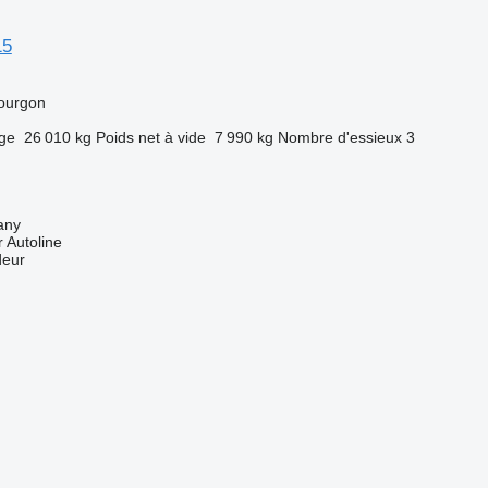
15
ourgon
rge
26 010 kg
Poids net à vide
7 990 kg
Nombre d'essieux
3
any
 Autoline
deur