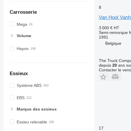
8
Carrosserie
Van Hool Vanh
Mega
3 000 €
HT
Semi-remorque f
Volume
1991
Belgique
Hayon
The Truck Comp
depuis
20
ans sur
Contacter le ven
Essieux
Système ABS
EBS
Marque des essieux
Essieu relevable
17