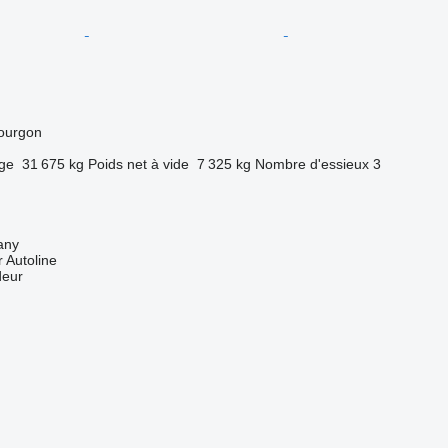
ourgon
rge
31 675 kg
Poids net à vide
7 325 kg
Nombre d'essieux
3
any
 Autoline
deur