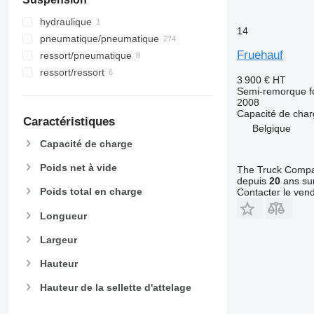
hydraulique
14
pneumatique/pneumatique
Fruehauf
ressort/pneumatique
ressort/ressort
3 900 €
HT
Semi-remorque f
2008
Capacité de cha
Caractéristiques
Belgique
Capacité de charge
Poids net à vide
The Truck Comp
depuis
20
ans sur
Poids total en charge
Contacter le ven
Longueur
Largeur
Hauteur
Hauteur de la sellette d'attelage