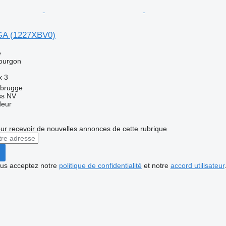
A (1227XBV0)
e
ourgon
x
3
ebrugge
ss NV
deur
r recevoir de nouvelles annonces de cette rubrique
vous acceptez notre
politique de confidentialité
et notre
accord utilisateur