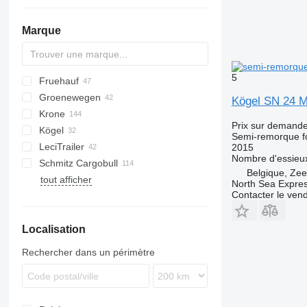
Marque
5
Fruehauf
AS
TSAA
BPO
CSD
OPL
TXA
L-series
SZS
FLO
Groenewegen
T-series
TF
Kögel SN 24
Krone
TX
DRO
DO
S-series
K-series
CF
Prix sur demand
Kögel
Profi Liner
Semi-remorque f
LeciTrailer
SD
S 24
O-3
2015
Nombre d'essieu
Schmitz Cargobull
SDK
SN
LTP
T-series
RSBS
ROC
Kaiser
SR
Belgique, Ze
tout afficher
SDP
SP
TBD
ST
KO
SGL
S-series
F-series
LPRS
ST
North Sea Expre
Contacter le ven
SDR
TXD
S-series
SLG
TO
SZ
SCB
Localisation
SCS
SKO
Rechercher dans un périmètre
SW