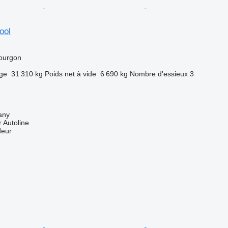
ool
ourgon
rge
31 310 kg
Poids net à vide
6 690 kg
Nombre d'essieux
3
any
 Autoline
deur