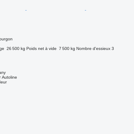
ourgon
rge
26 500 kg
Poids net à vide
7 500 kg
Nombre d'essieux
3
any
 Autoline
deur