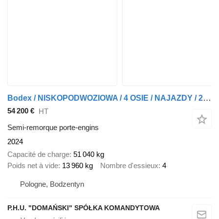
Bodex / NISKOPODWOZIOWA / 4 OSIE / NAJAZDY / 2 X OŚ SKRĘTNA / DMC 65 0
54 200 €
HT
Semi-remorque porte-engins
2024
Capacité de charge
51 040 kg
Poids net à vide
13 960 kg
Nombre d'essieux
4
Pologne, Bodzentyn
P.H.U. "DOMAŃSKI" SPÓŁKA KOMANDYTOWA