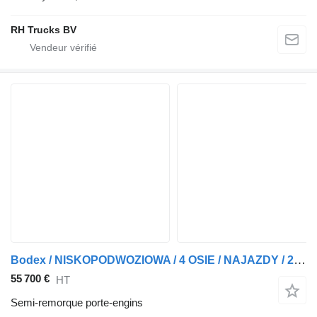
RH Trucks BV
Bodex / NISKOPODWOZIOWA / 4 OSIE / NAJAZDY / 2 X OŚ SKRĘTNA / DMC 65 0
55 700 €
HT
Semi-remorque porte-engins