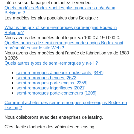
intéresse sur la page et contactez le vendeur.
Quels modèles Bodex sont les plus populaires en/au/aux
Belgique ?
Les modèles les plus populaires dans Belgique :
What is the prix of semi-remorques porte-engins Bodex in
Belgique?
Nous avons des modèles dont le prix va 100 € à 150 000 €.
Quelles années de semi-remorques porte-engins Bodex sont
représentées sur le site Web ?
Nous avons des modèles dont l'année de fabrication va de 1980
à 2026
Quels autres types de semi-remorques y a-t-il ?
semi-remorques à rideaux coulissants [3491]
semi-remorques bennes [2672]
semi-remorques porte-engins [2359]
semi-remorques frigorifiques [2021]
semi-remorques porte-conteneurs [1205]
Comment acheter des semi-remorques porte-engins Bodex en
leasing ?
Nous collaborons avec des entreprises de leasing.
C'est facile d'acheter des véhicules en leasing :