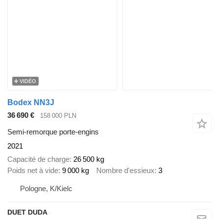
VIDÉO
Bodex NN3J
36 690 €
158 000 PLN
Semi-remorque porte-engins
2021
Capacité de charge
26 500 kg
Poids net à vide
9 000 kg
Nombre d'essieux
3
Pologne, K/Kielc
DUET DUDA