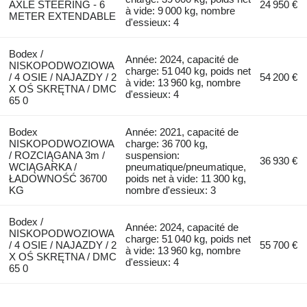
AXLE STEERING - 6
24 950 €
à vide: 9 000 kg, nombre
METER EXTENDABLE
d'essieux: 4
Bodex /
Année: 2024, capacité de
NISKOPODWOZIOWA
charge: 51 040 kg, poids net
/ 4 OSIE / NAJAZDY / 2
54 200 €
à vide: 13 960 kg, nombre
X OŚ SKRĘTNA / DMC
d'essieux: 4
65 0
Bodex
Année: 2021, capacité de
NISKOPODWOZIOWA
charge: 36 700 kg,
/ ROZCIĄGANA 3m /
suspension:
36 930 €
WCIĄGARKA /
pneumatique/pneumatique,
ŁADOWNOŚĆ 36700
poids net à vide: 11 300 kg,
KG
nombre d'essieux: 3
Bodex /
Année: 2024, capacité de
NISKOPODWOZIOWA
charge: 51 040 kg, poids net
/ 4 OSIE / NAJAZDY / 2
55 700 €
à vide: 13 960 kg, nombre
X OŚ SKRĘTNA / DMC
d'essieux: 4
65 0