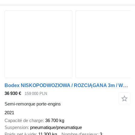
Bodex NISKOPODWOZIOWA / ROZCIĄGANA 3m / WCIĄGARKA / ŁADOWNOŚĆ 36700 KG
36 930 €
159 000 PLN
Semi-remorque porte-engins
2021
Capacité de charge
36 700 kg
Suspension
pneumatique/pneumatique
Poids net à vide
11 300 kg
Nombre d'essieux
3