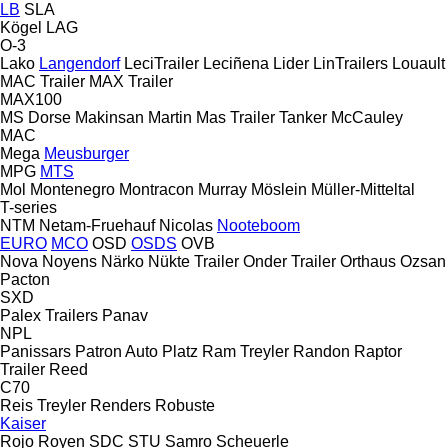
LB
SLA
Kögel
LAG
O-3
Lako
Langendorf
LeciTrailer
Leciñena
Lider
LinTrailers
Louault
MAC Trailer
MAX Trailer
MAX100
MS Dorse
Makinsan
Martin
Mas Trailer Tanker
McCauley
MAC
Mega
Meusburger
MPG
MTS
Mol
Montenegro
Montracon
Murray
Möslein
Müller-Mitteltal
T-series
NTM
Netam-Fruehauf
Nicolas
Nooteboom
EURO
MCO
OSD
OSDS
OVB
Nova
Noyens
Närko
Nükte Trailer
Onder Trailer
Orthaus
Ozsan
Pacton
SXD
Palex Trailers
Panav
NPL
Panissars
Patron Auto
Platz
Ram Treyler
Randon
Raptor
Trailer
Reed
C70
Reis Treyler
Renders
Robuste
Kaiser
Rojo
Royen
SDC
STU
Samro
Scheuerle