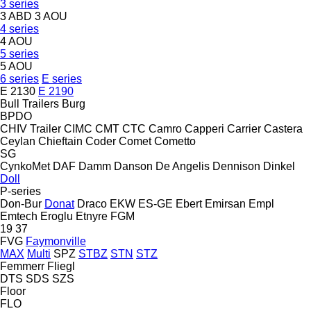
3 series
3 ABD
3 AOU
4 series
4 AOU
5 series
5 AOU
6 series
E series
E 2130
E 2190
Bull Trailers
Burg
BPDO
CHIV Trailer
CIMC
CMT
CTC
Camro
Capperi
Carrier
Castera
Ceylan
Chieftain
Coder
Comet
Cometto
SG
CynkoMet
DAF
Damm
Danson
De Angelis
Dennison
Dinkel
Doll
P-series
Don-Bur
Donat
Draco
EKW
ES-GE
Ebert
Emirsan
Empl
Emtech
Eroglu
Etnyre
FGM
19
37
FVG
Faymonville
MAX
Multi
SPZ
STBZ
STN
STZ
Femmerr
Fliegl
DTS
SDS
SZS
Floor
FLO