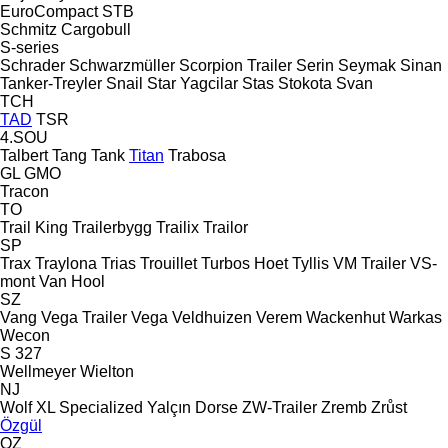
EuroCompact
STB
Schmitz Cargobull
S-series
Schrader
Schwarzmüller
Scorpion Trailer
Serin
Seymak
Sinan
Tanker-Treyler
Snail
Star Yagcilar
Stas
Stokota
Svan
TCH
TAD
TSR
4.SOU
Talbert
Tang
Tank
Titan
Trabosa
GL
GMO
Tracon
TO
Trail King
Trailerbygg
Trailix
Trailor
SP
Trax
Traylona
Trias
Trouillet
Turbos Hoet
Tyllis
VM Trailer
VS-
mont
Van Hool
SZ
Vang
Vega Trailer
Vega
Veldhuizen
Verem
Wackenhut
Warkas
Wecon
S 327
Wellmeyer
Wielton
NJ
Wolf
XL Specialized
Yalçın Dorse
ZW-Trailer
Zremb
Zrůst
Özgül
OZ