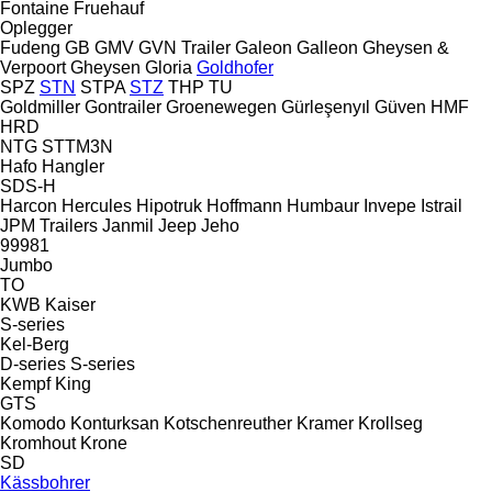
Fontaine
Fruehauf
Oplegger
Fudeng
GB
GMV
GVN Trailer
Galeon
Galleon
Gheysen &
Verpoort
Gheysen
Gloria
Goldhofer
SPZ
STN
STPA
STZ
THP
TU
Goldmiller
Gontrailer
Groenewegen
Gürleşenyıl
Güven
HMF
HRD
NTG
STTM3N
Hafo
Hangler
SDS-H
Harcon
Hercules
Hipotruk
Hoffmann
Humbaur
Invepe
Istrail
JPM Trailers
Janmil
Jeep
Jeho
99981
Jumbo
TO
KWB
Kaiser
S-series
Kel-Berg
D-series
S-series
Kempf
King
GTS
Komodo
Konturksan
Kotschenreuther
Kramer
Krollseg
Kromhout
Krone
SD
Kässbohrer