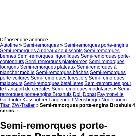
Déposer une annonce
Autoline
»
Semi-remorques
»
Semi-remorques porte-engins
Semi-remorques à rideaux coulissants
Semi-remorques
bennes
Semi-remorques frigorifiques
Semi-remorques porte-
conteneurs
Semi-remorques plateformes
Semi-remorques
fourgons
Semi-remorques plateaux
Semi-remorques à
plancher mobile
Semi-remorques bâchés
Semi-remorques
porte-voitures
Semi-remorques forestiers
Semi-remorques
malaxeurs
Semi-remorques bétaillères
Semi-remorques pour
le transport de céréales
Semi-remorques modulaires
»
Semi-
remorques porte-engins Broshuis
Doll
Donat
Faymonville
Goldhofer
Kässbohrer
Langendorf
Meusburger
Nooteboom
Titan
ZW-Trailer
»
Semi-remorques porte-engins Broshuis 4
series
»
Semi-remorques porte-