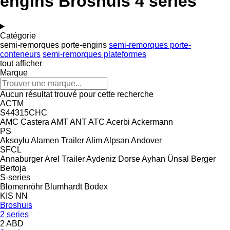
engins Broshuis 4 series
Catégorie
semi-remorques porte-engins
semi-remorques porte-
conteneurs
semi-remorques plateformes
tout afficher
Marque
Aucun résultat trouvé pour cette recherche
ACTM
S44315CHC
AMC Castera
AMT
ANT
ATC
Acerbi
Ackermann
PS
Aksoylu
Alamen Trailer
Alim
Alpsan
Andover
SFCL
Annaburger
Arel Trailer
Aydeniz Dorse
Ayhan Ünsal
Berger
Bertoja
S-series
Blomenröhr
Blumhardt
Bodex
KIS
NN
Broshuis
2 series
2 ABD