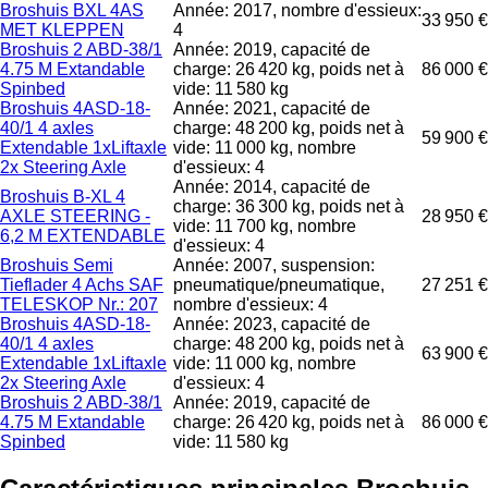
Broshuis BXL 4AS
Année: 2017, nombre d'essieux:
33 950 €
MET KLEPPEN
4
Broshuis 2 ABD-38/1
Année: 2019, capacité de
4.75 M Extandable
charge: 26 420 kg, poids net à
86 000 €
Spinbed
vide: 11 580 kg
Broshuis 4ASD-18-
Année: 2021, capacité de
40/1 4 axles
charge: 48 200 kg, poids net à
59 900 €
Extendable 1xLiftaxle
vide: 11 000 kg, nombre
2x Steering Axle
d'essieux: 4
Année: 2014, capacité de
Broshuis B-XL 4
charge: 36 300 kg, poids net à
AXLE STEERING -
28 950 €
vide: 11 700 kg, nombre
6,2 M EXTENDABLE
d'essieux: 4
Broshuis Semi
Année: 2007, suspension:
Tieflader 4 Achs SAF
pneumatique/pneumatique,
27 251 €
TELESKOP Nr.: 207
nombre d'essieux: 4
Broshuis 4ASD-18-
Année: 2023, capacité de
40/1 4 axles
charge: 48 200 kg, poids net à
63 900 €
Extendable 1xLiftaxle
vide: 11 000 kg, nombre
2x Steering Axle
d'essieux: 4
Broshuis 2 ABD-38/1
Année: 2019, capacité de
4.75 M Extandable
charge: 26 420 kg, poids net à
86 000 €
Spinbed
vide: 11 580 kg