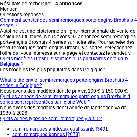
Résultats de recherche:
14 annonces
Montrer
Questions-réponses
Comment acheter des semi-remorques porte-engins Broshuis 4
series ?
Autoline est une plateforme en ligne internationale de vente de
véhicules utilitaires. Nous avons 92 annonces semi-remorques
porte-engins Broshuis 4 series sur notre site. Pour acheter des
semi-remorques porte-engins Broshuis 4 series, sélectionnez
l'offre qui vous intéresse sur la page et contactez le vendeur.
Quels modèles Broshuis sont les plus populaires en/au/aux
Belgique ?
Les modèles les plus populaires dans Belgique :
What is the prix of semi-remorques porte-engins Broshuis 4
series in Belgique?
Nous avons des modèles dont le prix va 100 € à 150 000 €.
Quelles années de semi-remorques porte-engins Broshuis 4
series sont représentées sur le site Web ?
Nous avons des modèles dont l'année de fabrication va de
1980 à 2026
Quels autres types de semi-remorques y a-t-il ?
semi-remorques à rideaux coulissants [3491]
semi-remorques bennes [2673]