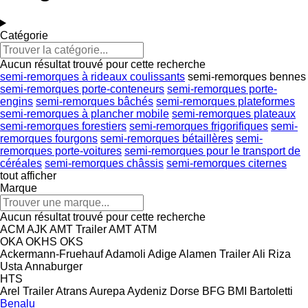
Catégorie
Aucun résultat trouvé pour cette recherche
semi-remorques à rideaux coulissants
semi-remorques bennes
semi-remorques porte-conteneurs
semi-remorques porte-
engins
semi-remorques bâchés
semi-remorques plateformes
semi-remorques à plancher mobile
semi-remorques plateaux
semi-remorques forestiers
semi-remorques frigorifiques
semi-
remorques fourgons
semi-remorques bétaillères
semi-
remorques porte-voitures
semi-remorques pour le transport de
céréales
semi-remorques châssis
semi-remorques citernes
tout afficher
Marque
Aucun résultat trouvé pour cette recherche
ACM
AJK
AMT Trailer
AMT
ATM
OKA
OKHS
OKS
Ackermann-Fruehauf
Adamoli
Adige
Alamen Trailer
Ali Riza
Usta
Annaburger
HTS
Arel Trailer
Atrans
Aurepa
Aydeniz Dorse
BFG
BMI
Bartoletti
Benalu