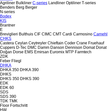
Agriliner
Bulkliner
C-series
Landliner
Optiliner
T-series
Benders
Berg
Berger
N-series
Bodex
KIS
Brantner
E
Breviglieri
Bulthuis
CIF
CIMC
CMT
Cardi
Carmosino
Carnehl
CHKS
Castera
Ceylan
Ceytreyler
Chieftain
Coder
Crane Fruehauf
Cuppers
D-Tec
DMC
Damm
Danson
Dennison
Domat
Donat
Doğan Dorse
EMS
Emirsan
Euromix MTP
Farmtech
ZDK
Feber
Fliegl
DHKA
DHKA 350
DHKA 390
DHKS
DHKS 350
DHKS 390
EDK
EDK 60
SDS
SDS 390
TDK
TMK
Floor
Fortschritt
HW