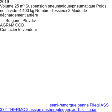
2019
Volume
25 m³
Suspension
pneumatique/pneumatique
Poids
net à vide
4 400 kg
Nombre d'essieux
3
Mode de
déchargement
arrière
Bulgarie, Plovdiv
AGRI-M OOD
Contacter le vendeur
semi-remorque benne Fliegl ASS
372 THERMO 3 assige pusheroplegger, as 1 is liftbaar