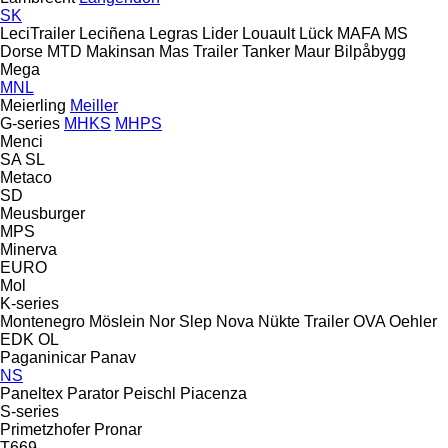
SK
LeciTrailer
Leciñena
Legras
Lider
Louault
Lück
MAFA
MS
Dorse
MTD
Makinsan
Mas Trailer Tanker
Maur Bilpåbygg
Mega
MNL
Meierling
Meiller
G-series
MHKS
MHPS
Menci
SA
SL
Metaco
SD
Meusburger
MPS
Minerva
EURO
Mol
K-series
Montenegro
Möslein
Nor Slep
Nova
Nükte Trailer
OVA
Oehler
EDK
OL
Paganinicar
Panav
NS
Paneltex
Parator
Peischl
Piacenza
S-series
Primetzhofer
Pronar
T669