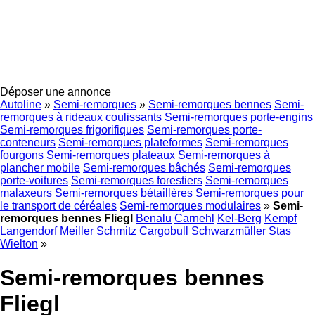
Déposer une annonce
Autoline
»
Semi-remorques
»
Semi-remorques bennes
Semi-
remorques à rideaux coulissants
Semi-remorques porte-engins
Semi-remorques frigorifiques
Semi-remorques porte-
conteneurs
Semi-remorques plateformes
Semi-remorques
fourgons
Semi-remorques plateaux
Semi-remorques à
plancher mobile
Semi-remorques bâchés
Semi-remorques
porte-voitures
Semi-remorques forestiers
Semi-remorques
malaxeurs
Semi-remorques bétaillères
Semi-remorques pour
le transport de céréales
Semi-remorques modulaires
»
Semi-
remorques bennes Fliegl
Benalu
Carnehl
Kel-Berg
Kempf
Langendorf
Meiller
Schmitz Cargobull
Schwarzmüller
Stas
Wielton
»
Semi-remorques bennes
Fliegl