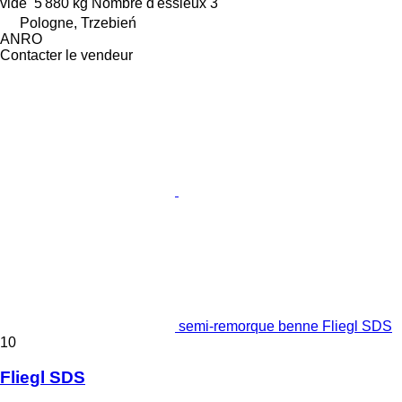
vide
5 880 kg
Nombre d'essieux
3
Pologne, Trzebień
ANRO
Contacter le vendeur
semi-remorque benne Fliegl SDS
10
Fliegl SDS