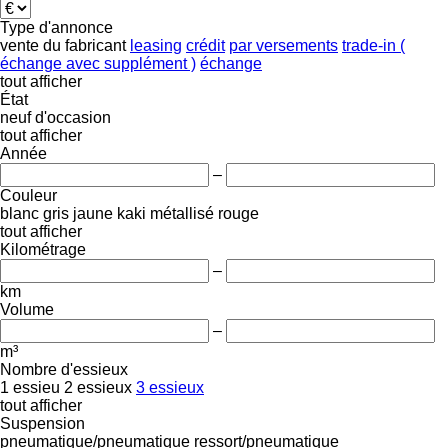
Type d'annonce
vente
du fabricant
leasing
crédit
par versements
trade-in (
échange avec supplément )
échange
tout afficher
État
neuf
d'occasion
tout afficher
Année
–
Couleur
blanc
gris
jaune
kaki
métallisé
rouge
tout afficher
Kilométrage
–
km
Volume
–
m³
Nombre d'essieux
1 essieu
2 essieux
3 essieux
tout afficher
Suspension
pneumatique/pneumatique
ressort/pneumatique