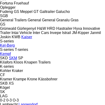
Fortuna
Fruehauf
Oplegger
Fudeng
GS Meppel
GT
Galtrailer
Galucho
SGB
General Trailers
General
General
Granalu
Gras
GS
Grünwald
Gürleşenyıl
H&W
HRD
Hastrailer
Hyva
Innovative
Trailer
Intai Vehicle
Inter Cars
Invepe
Istrail
JM-Kipper
Janmil
Joskin
KWB
Kaiser
S-series
Kel-Berg
S-series
T-series
Kempf
SKD
SKM
SP
Kilafors
Kloos
Knapen Trailers
K-series
Kohler
Kraker
CF
Kramer
Krampe
Krone
Kässbohrer
SKB
XS
Kögel
SK
LAG
0-2
0-3
O-3
Lambrecht
Langendorf