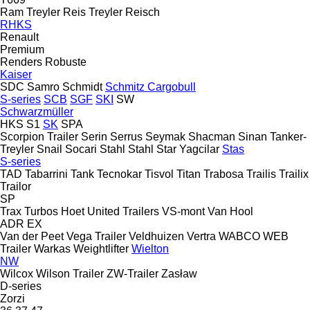
Ram Treyler
Reis Treyler
Reisch
RHKS
Renault
Premium
Renders
Robuste
Kaiser
SDC
Samro
Schmidt
Schmitz Cargobull
S-series
SCB
SGF
SKI
SW
Schwarzmüller
HKS
S1
SK
SPA
Scorpion Trailer
Serin
Serrus
Seymak
Shacman
Sinan Tanker-
Treyler
Snail
Socari
Stahl
Stahl
Star Yagcilar
Stas
S-series
TAD
Tabarrini
Tank
Tecnokar
Tisvol
Titan
Trabosa
Trailis
Trailix
Trailor
SP
Trax
Turbos Hoet
United Trailers
VS-mont
Van Hool
ADR
EX
Van der Peet
Vega Trailer
Veldhuizen
Vertra
WABCO
WEB
Trailer
Warkas
Weightlifter
Wielton
NW
Wilcox
Wilson Trailer
ZW-Trailer
Zasław
D-series
Zorzi