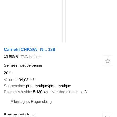
Carnehl CHKS/A - Nr.: 138
13 685 €
TVA incluse
Semi-remorque benne
2011
Volume
34,02 m³
Suspension
pneumatique/pneumatique
Poids net à vide
5 430 kg
Nombre d'essieux
3
Allemagne, Regensburg
Kornprobst GmbH