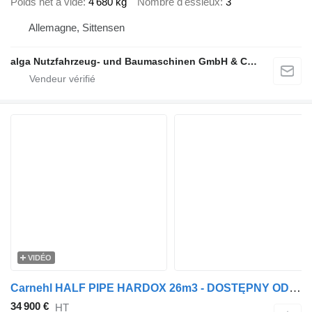
Poids net à vide
4 680 kg
Nombre d'essieux
3
Allemagne, Sittensen
alga Nutzfahrzeug- und Baumaschinen GmbH & Co. KG
VIDÉO
Carnehl HALF PIPE HARDOX 26m3 - DOSTĘPNY OD RĘKI
34 900 €
HT