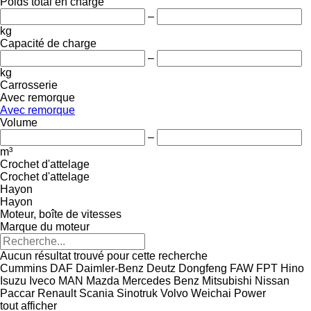
Poids total en charge
–
kg
Capacité de charge
–
kg
Carrosserie
Avec remorque
Avec remorque
Volume
–
m³
Crochet d'attelage
Crochet d'attelage
Hayon
Hayon
Moteur, boîte de vitesses
Marque du moteur
Aucun résultat trouvé pour cette recherche
Cummins
DAF
Daimler-Benz
Deutz
Dongfeng
FAW
FPT
Hino
Isuzu
Iveco
MAN
Mazda
Mercedes Benz
Mitsubishi
Nissan
Paccar
Renault
Scania
Sinotruk
Volvo
Weichai Power
tout afficher