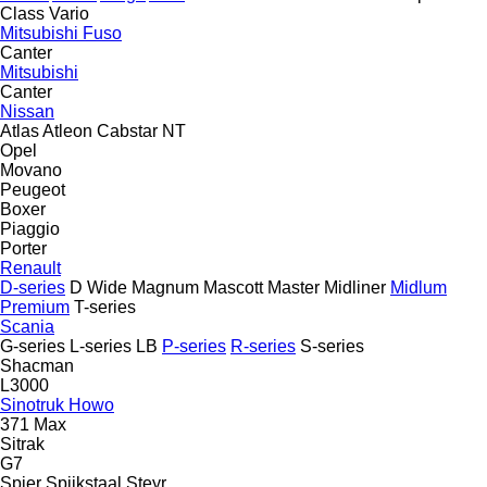
Class
Vario
Mitsubishi Fuso
Canter
Mitsubishi
Canter
Nissan
Atlas
Atleon
Cabstar
NT
Opel
Movano
Peugeot
Boxer
Piaggio
Porter
Renault
D-series
D Wide
Magnum
Mascott
Master
Midliner
Midlum
Premium
T-series
Scania
G-series
L-series
LB
P-series
R-series
S-series
Shacman
L3000
Sinotruk Howo
371
Max
Sitrak
G7
Spier
Spijkstaal
Steyr