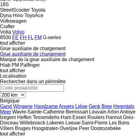
18S
StreetScooter
Toyota
Dyna
Hino
ToyoAce
Volkswagen
Crafter
Volta
Volvo
8500
FE
FH
FL
FM
G-series
tout afficher
Grue auxiliaire de chargement
Grue auxiliaire de chargement
Marque de la grue auxiliaire de chargement
Hiab
PM
Palfinger
tout afficher
Localisation
Rechercher dans un périmètre
Belgique
Gand
Wingene
Handzame
Anvers
Liège
Genk
Bree
Herentals
Meer
Wavre-Sainte-Catherine
Bernissart
Louvain
Arlon
Ardoye
Izegem
Heffen
Tessenderlo-Ham
Essen
Roulers
Hannut
Grez-
Doiceau
Willebroeck
Lokeren
Leeuw-Saint-Pierre
Les Bons
Villers
Bruges
Hoogstraten
Overijse
Peer
Oostrozebeke
tout afficher