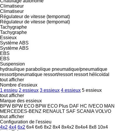
Chauffage autonome
Climatiseur
Climatiseur
Régulateur de vitesse (tempomat)
Régulateur de vitesse (tempomat)
Tachygraphe
Tachygraphe
Essieux
Système ABS
Système ABS
EBS
EBS
Suspension
hydraulique
parabolique
pneumatique/pneumatique
ressort/pneumatique
ressort/ressort
ressort hélicoïdal
tout afficher
Nombre d'essieux
1 essieu
2 essieux
3 essieux
4 essieux
5 essieux
tout afficher
Marque des essieux
BPW
BPW ECO
BPW ECO Plus
DAF
HC
IVECO
MAN
MERCEDES-BENZ
RENAULT
SAF
SCANIA
VOLVO
tout afficher
Configuration de l'essieu
4x2
4x4
6x2
6x4
6x6
8x2
8x4
8x4x2
8x4x4
8x8
10x4