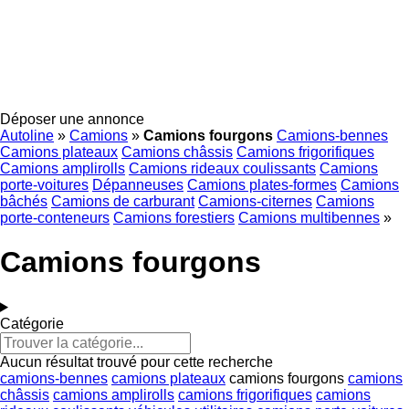
Déposer une annonce
Autoline
»
Camions
»
Camions fourgons
Camions-bennes
Camions plateaux
Camions châssis
Camions frigorifiques
Camions amplirolls
Camions rideaux coulissants
Camions
porte-voitures
Dépanneuses
Camions plates-formes
Camions
bâchés
Camions de carburant
Camions-citernes
Camions
porte-conteneurs
Camions forestiers
Camions multibennes
»
Camions fourgons
Catégorie
Aucun résultat trouvé pour cette recherche
camions-bennes
camions plateaux
camions fourgons
camions
châssis
camions amplirolls
camions frigorifiques
camions