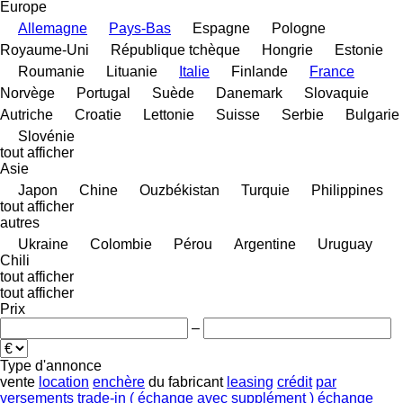
Europe
Allemagne
Pays-Bas
Espagne
Pologne
Royaume-Uni
République tchèque
Hongrie
Estonie
Roumanie
Lituanie
Italie
Finlande
France
Norvège
Portugal
Suède
Danemark
Slovaquie
Autriche
Croatie
Lettonie
Suisse
Serbie
Bulgarie
Slovénie
tout afficher
Asie
Japon
Chine
Ouzbékistan
Turquie
Philippines
tout afficher
autres
Ukraine
Colombie
Pérou
Argentine
Uruguay
Chili
tout afficher
tout afficher
Prix
–
Type d'annonce
vente
location
enchère
du fabricant
leasing
crédit
par
versements
trade-in ( échange avec supplément )
échange