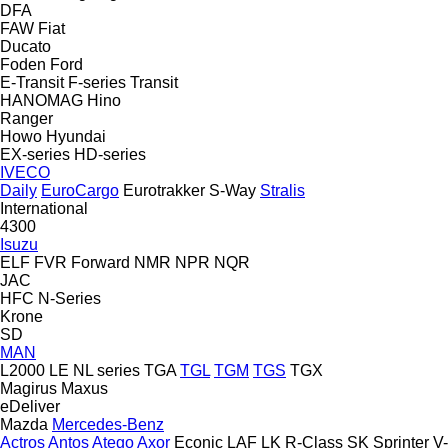
DFA
FAW
Fiat
Ducato
Foden
Ford
E-Transit
F-series
Transit
HANOMAG
Hino
Ranger
Howo
Hyundai
EX-series
HD-series
IVECO
Daily
EuroCargo
Eurotrakker
S-Way
Stralis
International
4300
Isuzu
ELF
FVR
Forward
NMR
NPR
NQR
JAC
HFC
N-Series
Krone
SD
MAN
L2000
LE
NL series
TGA
TGL
TGM
TGS
TGX
Magirus
Maxus
eDeliver
Mazda
Mercedes-Benz
Actros
Antos
Atego
Axor
Econic
LAF
LK
R-Class
SK
Sprinter
V-