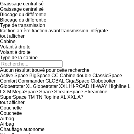
Graissage centralisé
Graissage centralisé
Blocage du différentiel
Blocage du différentiel
Type de transmission
traction arrière
traction avant
transmission intégrale
tout afficher
Cabine
Volant à droite
Volant à droite
Type de la cabine
Aucun résultat trouvé pour cette recherche
Active Space
BigSpace
CC
Cabine double
ClassicSpace
Comfort
Commander
GLOBAL
GigaSpace
Globetrotter
Globetrotter XL
Globetrotter XXL
HI-ROAD
HI-WAY
Highline
L
LX
M
MegaSpace
Space
StreamSpace
Streamline
SuperSpace
TM
TN
Topline
XL
XXL
А7
tout afficher
Couchette
Couchette
Airbag
Airbag
Chauffage autonome