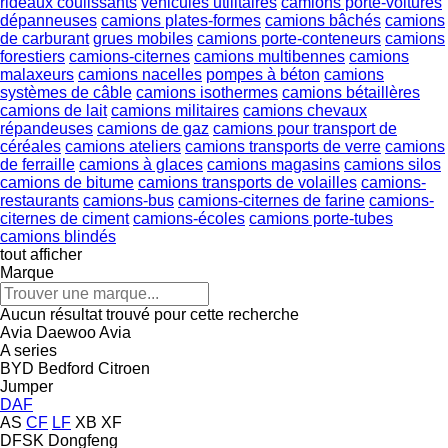
rideaux coulissants
véhicules utilitaires
camions porte-voitures
dépanneuses
camions plates-formes
camions bâchés
camions
de carburant
grues mobiles
camions porte-conteneurs
camions
forestiers
camions-citernes
camions multibennes
camions
malaxeurs
camions nacelles
pompes à béton
camions
systèmes de câble
camions isothermes
camions bétaillères
camions de lait
camions militaires
camions chevaux
répandeuses
camions de gaz
camions pour transport de
céréales
camions ateliers
camions transports de verre
camions
de ferraille
camions à glaces
camions magasins
camions silos
camions de bitume
camions transports de volailles
camions-
restaurants
camions-bus
camions-citernes de farine
camions-
citernes de ciment
camions-écoles
camions porte-tubes
camions blindés
tout afficher
Marque
Aucun résultat trouvé pour cette recherche
Avia Daewoo
Avia
A series
BYD
Bedford
Citroen
Jumper
DAF
AS
CF
LF
XB
XF
DFSK
Dongfeng