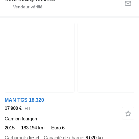
MAN TGS 18.320
17 900 €
HT
Camion fourgon
2015
183 194 km
Euro 6
Carburant
diesel
Capacité de charge
9 020 kg