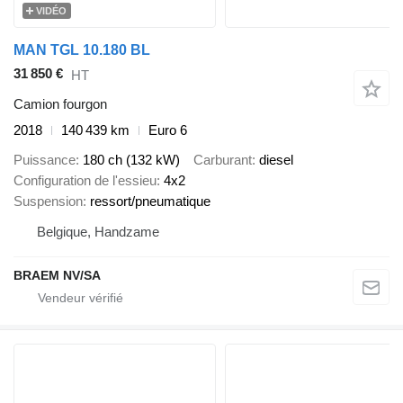
VIDÉO
MAN TGL 10.180 BL
31 850 €
HT
Camion fourgon
2018
140 439 km
Euro 6
Puissance
180 ch (132 kW)
Carburant
diesel
Configuration de l'essieu
4x2
Suspension
ressort/pneumatique
Belgique, Handzame
BRAEM NV/SA