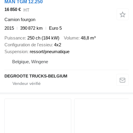
MAN TGM 12.250
16 850 €
HT
Camion fourgon
2015
390 872 km
Euro 5
Puissance
250 ch (184 kW)
Volume
48,8 m³
Configuration de l'essieu
4x2
Suspension
ressort/pneumatique
Belgique, Wingene
DEGROOTE TRUCKS-BELGIUM