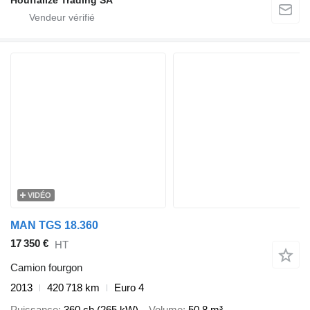
Houffalize Trading SA
VIDÉO
MAN TGS 18.360
17 350 €
HT
Camion fourgon
2013
420 718 km
Euro 4
Puissance
360 ch (265 kW)
Volume
50,8 m³