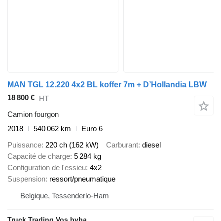
MAN TGL 12.220 4x2 BL koffer 7m + D’Hollandia LBW
18 800 €
HT
Camion fourgon
2018
540 062 km
Euro 6
Puissance
220 ch (162 kW)
Carburant
diesel
Capacité de charge
5 284 kg
Configuration de l'essieu
4x2
Suspension
ressort/pneumatique
Belgique, Tessenderlo-Ham
Truck Trading Vos bvba