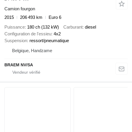
Camion fourgon
2015
206 493 km
Euro 6
Puissance
180 ch (132 kW)
Carburant
diesel
Configuration de l'essieu
4x2
Suspension
ressort/pneumatique
Belgique, Handzame
BRAEM NV/SA