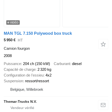
VIDÉO
MAN TGL 7.150 Polywood box truck
5 950 €
HT
Camion fourgon
2008
Puissance
204 ch (150 kW)
Carburant
diesel
Capacité de charge
2 320 kg
Configuration de l'essieu
4x2
Suspension
ressort/ressort
Belgique, Willebroek
Themar-Trucks N.V.