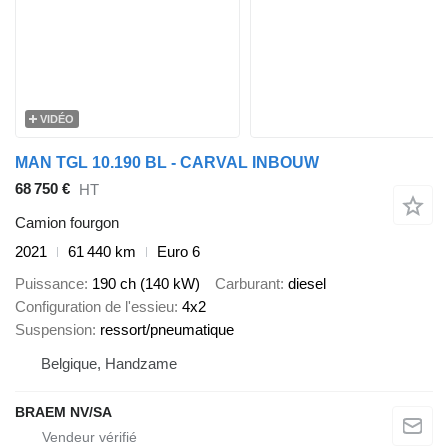
VIDÉO
MAN TGL 10.190 BL - CARVAL INBOUW
68 750 €
HT
Camion fourgon
2021
61 440 km
Euro 6
Puissance
190 ch (140 kW)
Carburant
diesel
Configuration de l'essieu
4x2
Suspension
ressort/pneumatique
Belgique, Handzame
BRAEM NV/SA