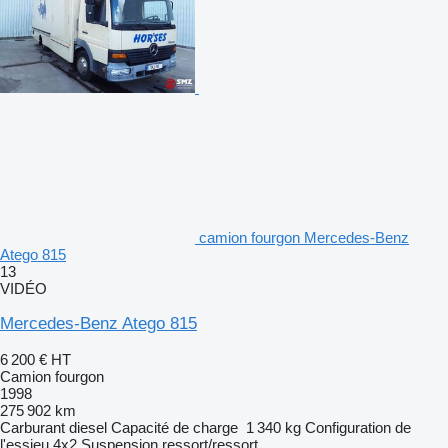
camion fourgon Mercedes-Benz
Atego 815
13
VIDÉO
Mercedes-Benz Atego 815
6 200 €
HT
Camion fourgon
1998
275 902 km
Carburant
diesel
Capacité de charge
1 340 kg
Configuration de
l'essieu
4x2
Suspension
ressort/ressort