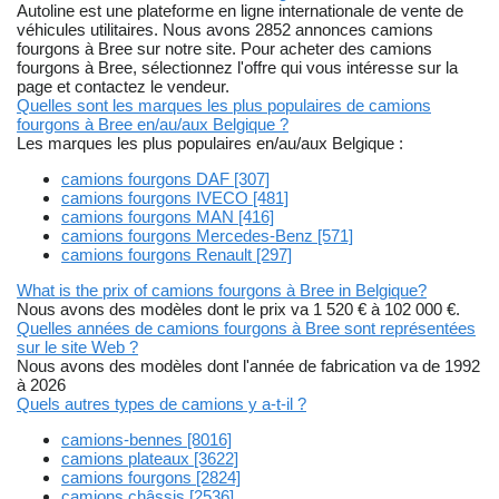
Autoline est une plateforme en ligne internationale de vente de
véhicules utilitaires. Nous avons 2852 annonces camions
fourgons à Bree sur notre site. Pour acheter des camions
fourgons à Bree, sélectionnez l'offre qui vous intéresse sur la
page et contactez le vendeur.
Quelles sont les marques les plus populaires de camions
fourgons à Bree en/au/aux Belgique ?
Les marques les plus populaires en/au/aux Belgique :
camions fourgons DAF [307]
camions fourgons IVECO [481]
camions fourgons MAN [416]
camions fourgons Mercedes-Benz [571]
camions fourgons Renault [297]
What is the prix of camions fourgons à Bree in Belgique?
Nous avons des modèles dont le prix va 1 520 € à 102 000 €.
Quelles années de camions fourgons à Bree sont représentées
sur le site Web ?
Nous avons des modèles dont l'année de fabrication va de 1992
à 2026
Quels autres types de camions y a-t-il ?
camions-bennes [8016]
camions plateaux [3622]
camions fourgons [2824]
camions châssis [2536]