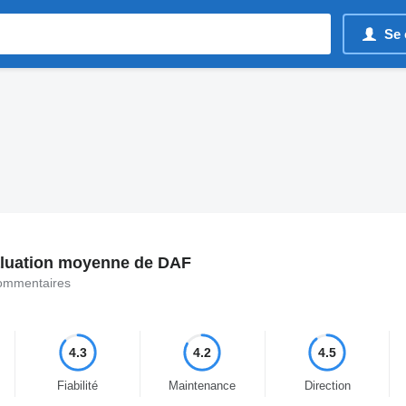
Se 
luation moyenne de DAF
ommentaires
4.3
4.2
4.5
Fiabilité
Maintenance
Direction