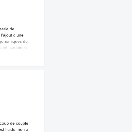
série de
l'ajout d'une
ergonomiques du
dant, certaines
e la taille du
aines nouvelles
périence
aucoup de couple
 fluide, rien à