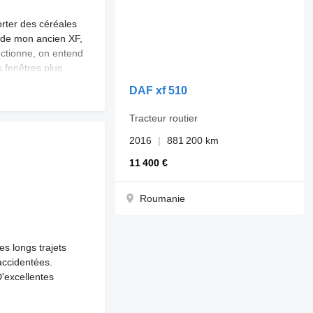
rter des céréales
 de mon ancien XF,
nctionne, on entend
s fenêtres plus
ar mauvais temps.
DAF xf 510
ique est parfois un
 pas me plaindre.
Tracteur routier
ssez normal jusqu'à
2016
881 200 km
 un gros souci,
11 400 €
Roumanie
es longs trajets
accidentées.
'excellentes