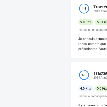
Tracte
4.6
2019 Ann
5.0
Prix
5.0
Fiab
Traduit automatiquem
Je conduis actuell
rendu compte que l
précédentes. Vous
Tracte
4.6
2019 Ann
4.0
Prix
5.0
Fiab
Traduit automatiquem
Il y a beaucoup d'