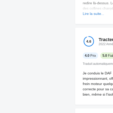
redire là-dessus. L
des collines chargé
donne pas de mal d
Lire la suite...
pas. La consommati
l'achat. Pas encore
l'ensemble, ce n’es
Tracte
4.6
2022 Ann
4.0
Prix
5.0
Fiab
Traduit automatiquem
Je conduis le DAF 
impressionnant, of
frein moteur quelq
correcte pour sa ca
bien, même si l'iso