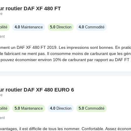
ur routier DAF XF 480 FT
ée
ilité
4.0
Maintenance
5.0
Direction
4.0
Commodité
ent
ement un DAF XF 480 FT 2019. Les impressions sont bonnes. En pratiq
e fabricant ne ment pas. Il consomme moins de carburant que les gén
 pouvez économiser environ 10% de carburant par rapport au DAF FT
ur routier DAF XF 480 EURO 6
ée
ilité
5.0
Maintenance
4.0
Direction
5.0
Commodité
ent
avantages, il est difficile de tous les nommer. Confortable. Assez écon