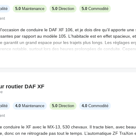
ilité
5.0
Maintenance
5.0
Direction
5.0
Commodité
ent
'occasion de conduire le DAF XF 106, et je dois dire qu'il apporte une 
antes par rapport au modèle 105. L'habitacle est en effet spacieux, et 
 garantit un grand espace pour les trajets plus longs. Les réglages 
férence notable, surtout lors des heures prolongées de conduite. Cepen
, comme les compartiments extérieurs, sont plutôt limitées au regard d
e tenue de route, le véhicule offre une conduite fluide, bien que cert
oniques nécessitent une période d'adaptation. Dans l'ensemble, une ex
e non sans quelques petites imperfections.
ur routier DAF XF
ée
ilité
4.0
Maintenance
5.0
Direction
4.0
Commodité
ent
 de conduire le XF avec le MX-13, 530 chevaux. Il tracte bien, avec be
 donc on ne rétrograde pas tout le temps. L’automatique ZF TraXon est