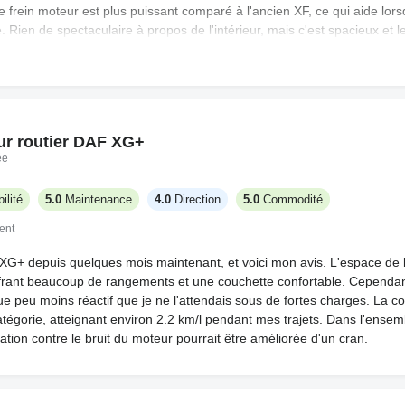
e frein moteur est plus puissant comparé à l'ancien XF, ce qui aide lor
. Rien de spectaculaire à propos de l'intérieur, mais c'est spacieux et 
e dos après un long trajet. Le multimédia est rempli de réglages que j
on de carburant est plus faible, ce qui est bien, mais le camion n'est
 sûr de la fiabilité à long terme, j'ai seulement parcouru environ 20 0
t pas parfait, mais cela répond à mes besoins et je suis moins fatigué 
ur routier DAF XG+
ée
ilité
5.0
Maintenance
4.0
Direction
5.0
Commodité
ent
XG+ depuis quelques mois maintenant, et voici mon avis. L'espace de l
frant beaucoup de rangements et une couchette confortable. Cependant,
ue peu moins réactif que je ne l'attendais sous de fortes charges. La 
tégorie, atteignant environ 2.2 km/l pendant mes trajets. Dans l'ensembl
lation contre le bruit du moteur pourrait être améliorée d'un cran.