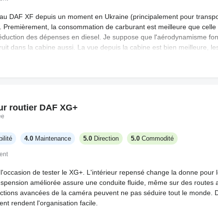
uveau DAF XF depuis un moment en Ukraine (principalement pour transpo
. Premièrement, la consommation de carburant est meilleure que celle
 réduction des dépenses en diesel. Je suppose que l'aérodynamisme fo
it dans la cabine aussi. La vue depuis la cabine est bien meilleure, le
ent pratiques pour se faufiler dans des endroits étroits ou conduire p
LED sont efficaces la nuit, mais honnêtement, le tableau de bord numér
u temps pour s'y habituer. Le confort de conduite est solide. Je ne peux
 eu à faire de réparations sérieuses, mais l'entretien de base semble a
, les pièces ne sont pas toujours en stock, il faut parfois attendre. Pas
ur routier DAF XG+
 en tête.
ée
ilité
4.0
Maintenance
5.0
Direction
5.0
Commodité
ent
'occasion de tester le XG+. L'intérieur repensé change la donne pour l
uspension améliorée assure une conduite fluide, même sur des routes 
ctions avancées de la caméra peuvent ne pas séduire tout le monde. D
t rendent l'organisation facile.