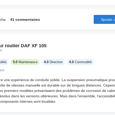
rche:
41 commentaires
Ajouter
ur routier DAF XF 105
ée
ilité
5.0
Maintenance
4.0
Direction
4.0
Commodité
ent
re une expérience de conduite solide. La suspension pneumatique pro
boîte de vitesses manuelle est durable sur de longues distances. Cepend
es premiers modèles présentaient des problèmes de corrosion de cabine
ésolus dans les versions ultérieures. Mais dans l'ensemble, l'accessibili
 composants internes sont louables.