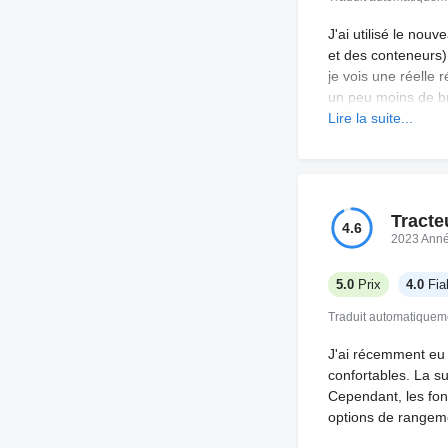
J'ai utilisé le no
et des conteneurs)
je vois une réelle
un peu moins de bru
grandes sont vraim
Lire la suite...
Tous les phares à 
peu trop. Il faut d
Je n'ai pas encore
présent. Seul bémol
Tracte
mais c'est à garder
4.6
2023 Ann
5.0
Prix
4.0
Fiab
Traduit automatiquem
J'ai récemment eu l
confortables. La s
Cependant, les fon
options de rangemen