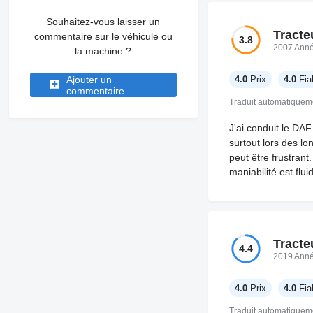
Souhaitez-vous laisser un
Tracte
commentaire sur le véhicule ou
3.8
2007 Ann
la machine ?
Ajouter un
4.0
Prix
4.0
Fiab
commentaire
Traduit automatiquem
J'ai conduit le DA
surtout lors des lo
peut être frustrant
maniabilité est flu
Tracte
4.4
2019 Ann
4.0
Prix
4.0
Fiab
Traduit automatiquem