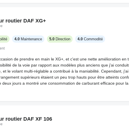
ur routier DAF XG+
ée
ilité
4.0
Maintenance
5.0
Direction
4.0
Commodité
ent
occasion de prendre en main le XG+, et c'est une nette amélioration en 
visibilité de la voie par rapport aux modèles plus anciens que j'ai condui
, et le volant multi-réglable a contribué à la maniabilité. Cependant, j'a
angement supérieurs étaient un peu trop hauts pour être atteints conf
de deux jours a montré une consommation de carburant efficace pour l
ur routier DAF XF 106
ée