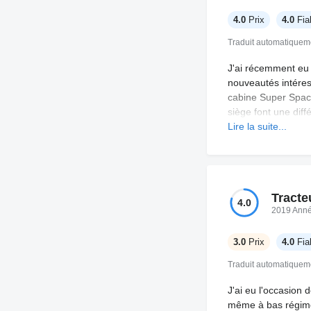
4.0
Prix
4.0
Fiab
Traduit automatiquem
J'ai récemment eu l
nouveautés intéress
cabine Super Space
siège font une dif
zones de rangement
Lire la suite...
camion. En termes d
assistances électr
améliorée, bien qu
Tracte
4.0
2019 Ann
3.0
Prix
4.0
Fiab
Traduit automatiquem
J'ai eu l'occasion
même à bas régime,