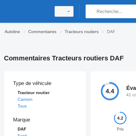
Autoline
Commentaires
Tracteurs routiers
DAF
Commentaires Tracteurs routiers DAF
Type de véhicule
Éva
4.4
Tracteur routier
41 c
Camion
Tous
4.2
Marque
DAF
Prix
Ford