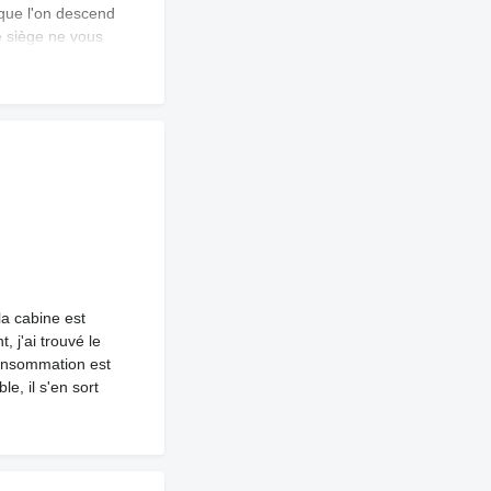
sque l'on descend
le siège ne vous
e n’utilise même
 pas donné à
00 km. Dans
après un service.
a cabine est
 j'ai trouvé le
consommation est
e, il s'en sort