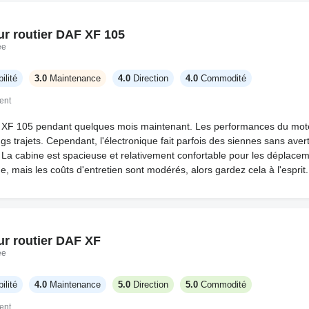
ur routier DAF XF 105
ée
ilité
3.0
Maintenance
4.0
Direction
4.0
Commodité
ent
F XF 105 pendant quelques mois maintenant. Les performances du mote
ngs trajets. Cependant, l'électronique fait parfois des siennes sans aver
. La cabine est spacieuse et relativement confortable pour les déplacem
ide, mais les coûts d'entretien sont modérés, alors gardez cela à l'esprit.
ur routier DAF XF
ée
ilité
4.0
Maintenance
5.0
Direction
5.0
Commodité
ent