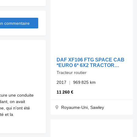
 un commentaire
DAF XF106 FTG SPACE CAB
*EURO 6* 6X2 TRACTOR
UNIT – 2017 – MX67 EJL
Tracteur routier
2017
969 825 km
11 260 €
cure une conduite
ant, on avait
Royaume-Uni, Sawley
, qui n'ont été
té et la