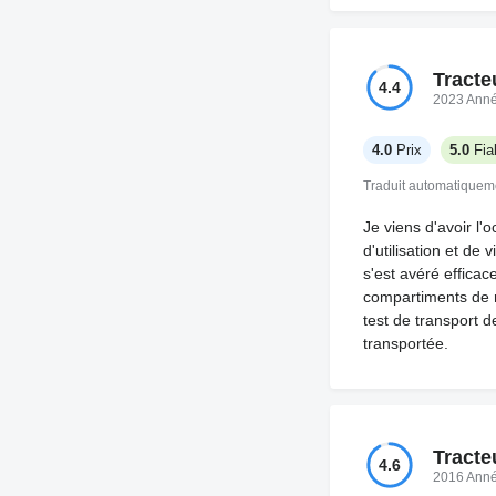
Tracte
4.4
2023 Ann
4.0
Prix
5.0
Fiab
Traduit automatiquem
Je viens d'avoir l'
d'utilisation et de 
s'est avéré efficace
compartiments de r
test de transport 
transportée.
Tracte
4.6
2016 Ann