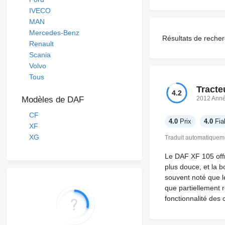
IVECO
MAN
Mercedes-Benz
Résultats de reche
Renault
Scania
Volvo
Tous
Tracte
4.2
2012 Ann
Modèles de DAF
CF
4.0
Prix
4.0
Fiab
XF
XG
Traduit automatiquem
Le DAF XF 105 off
plus douce, et la 
souvent noté que l
que partiellement r
fonctionnalité des