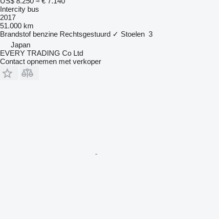
US$ 8.250
≈ € 7.140
Intercity bus
2017
51.000 km
Brandstof
benzine
Rechtsgestuurd
✓
Stoelen
3
Japan
EVERY TRADING Co Ltd
Contact opnemen met verkoper