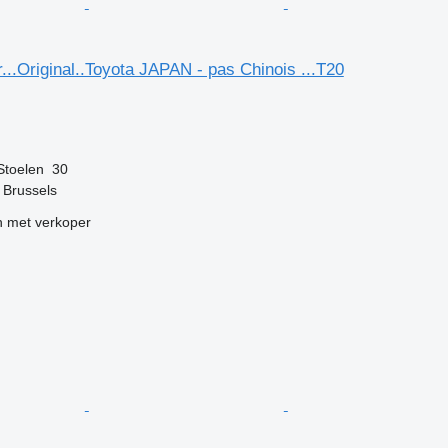
...Original..Toyota JAPAN - pas Chinois ...T20
g
Stoelen
30
f Brussels
 met verkoper