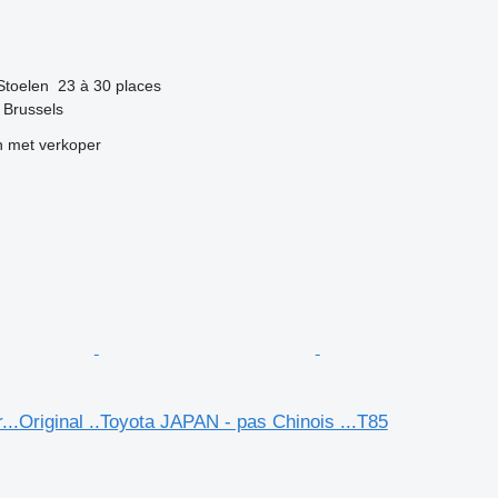
g
Stoelen
23 à 30 places
f Brussels
 met verkoper
...Original ..Toyota JAPAN - pas Chinois ...T85
g