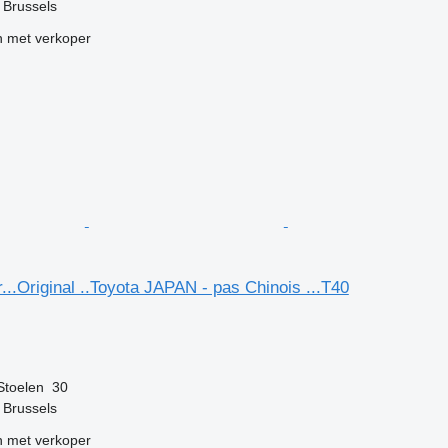
f Brussels
 met verkoper
...Original ..Toyota JAPAN - pas Chinois ...T40
g
Stoelen
30
f Brussels
 met verkoper