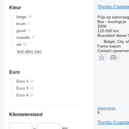
Toyota Coaster
Kleur
beige
Prijs op aanvraa
Bus - touringcar
bruin
2006
goud
120.000 km
Brandstof
diesel
metallic
België, City o
wit
Fame export
Contact opnemen
laat alles zien
Euro
Euro 1
Euro 3
Euro 4
touringcar
9
Kilometerstand
Toyota Coaster
–
km