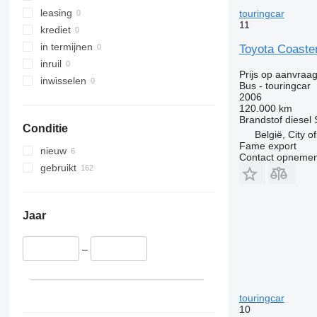
leasing
touringcar
11
krediet
in termijnen
Toyota Coaster
inruil
Prijs op aanvraa
inwisselen
Bus - touringcar
2006
120.000 km
Brandstof
diesel
Conditie
België, City o
Fame export
nieuw
Contact opnemen
gebruikt
Jaar
–
touringcar
10