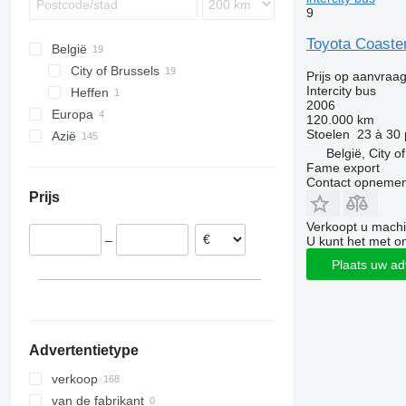
Wing
Sprinter
Vest
A-series
9
Tourino
B-series
Toyota Coaster
België
Tourismo
BM
City of Brussels
Travego
Carrus
Prijs op aanvraa
Intercity bus
Heffen
Vario
PL
2006
Europa
S-series
120.000 km
Stoelen
23 à 30 
Azië
Portugal
België, City o
Duitsland
China
Fame export
Japan
Contact opnemen
Prijs
Verenigde Arabische Emiraten
Verkoopt u machi
–
U kunt het met o
Plaats uw ad
Advertentietype
verkoop
van de fabrikant