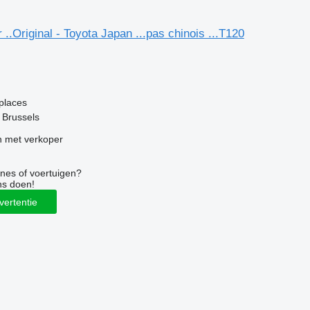
 ..Original - Toyota Japan ...pas chinois ...T120
g
places
f Brussels
 met verkoper
nes of voertuigen?
ns doen!
vertentie