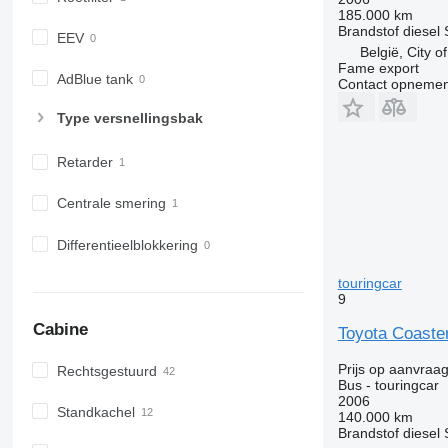
185.000 km
Brandstof
diesel
EEV
België, City o
Fame export
AdBlue tank
Contact opnemen
Type versnellingsbak
Retarder
Centrale smering
Differentieelblokkering
touringcar
9
Cabine
Toyota Coaster
Prijs op aanvraa
Rechtsgestuurd
Bus - touringcar
2006
Standkachel
140.000 km
Brandstof
diesel