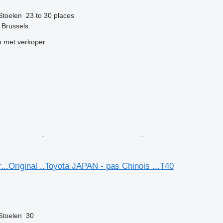
Stoelen
23 to 30 places
f Brussels
 met verkoper
...Original ..Toyota JAPAN - pas Chinois ...T40
g
Stoelen
30