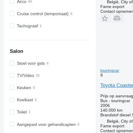
Airco
België, City o
Fame export
Contact opnemen
Cruise control (tempomaat)
Tachograaf
Salon
Stoel voor gids
touringcar
9
TV/Video
Toyota Coaster
Keuken
Prijs op aanvraa
Koelkast
Bus - touringcar
2006
140.000 km
Toilet
Brandstof
diesel
België, City o
Aangepast voor gehandicapten
Fame export
Contact opnemen