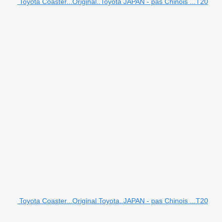
Toyota Coaster...Original..Toyota JAPAN - pas Chinois ...T20
Toyota Coaster...Original Toyota..JAPAN - pas Chinois ...T20