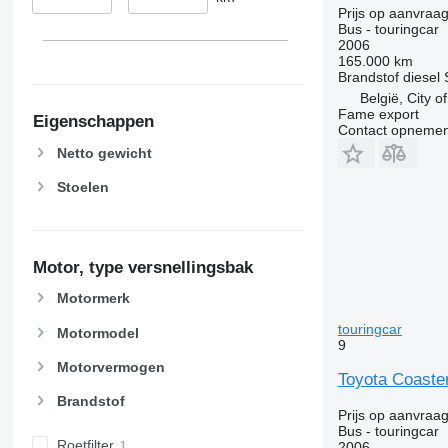
Prijs op aanvraa
Bus - touringcar
2006
165.000 km
Brandstof
diesel
België, City o
Fame export
Eigenschappen
Contact opnemen
Netto gewicht
Stoelen
Motor, type versnellingsbak
Motormerk
touringcar
Motormodel
9
Motorvermogen
Toyota Coaster
Brandstof
Prijs op aanvraa
Bus - touringcar
Roetfilter
2006