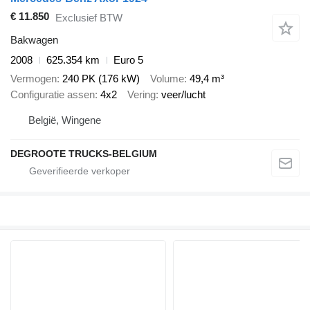
€ 11.850
Exclusief BTW
Bakwagen
2008
625.354 km
Euro 5
Vermogen
240 PK (176 kW)
Volume
49,4 m³
Configuratie assen
4x2
Vering
veer/lucht
België, Wingene
DEGROOTE TRUCKS-BELGIUM