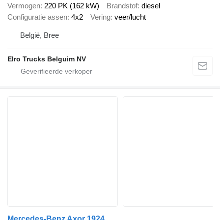
Vermogen
220 PK (162 kW)
Brandstof
diesel
Configuratie assen
4x2
Vering
veer/lucht
België, Bree
Elro Trucks Belguim NV
Mercedes-Benz Axor 1924