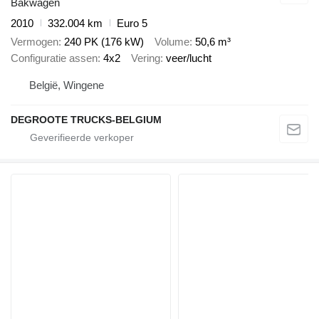
Bakwagen
2010
332.004 km
Euro 5
Vermogen
240 PK (176 kW)
Volume
50,6 m³
Configuratie assen
4x2
Vering
veer/lucht
België, Wingene
DEGROOTE TRUCKS-BELGIUM