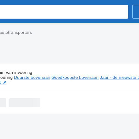
utotransporters
um van invoering
nties:
Mercedes-Benz autotransporters
oering
Duurste bovenaan
Goedkoopste bovenaan
Jaar - de nieuwste
d ⬈