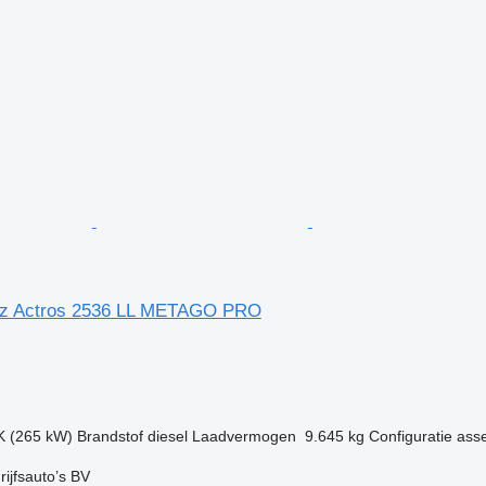
z Actros 2536 LL METAGO PRO
g
K (265 kW)
Brandstof
diesel
Laadvermogen
9.645 kg
Configuratie ass
ijfsauto’s BV