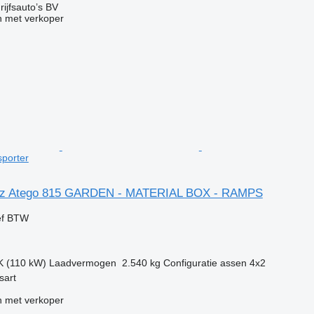
ijfsauto’s BV
 met verkoper
porter
z Atego 815 GARDEN - MATERIAL BOX - RAMPS
ef BTW
K (110 kW)
Laadvermogen
2.540 kg
Configuratie assen
4x2
sart
 met verkoper