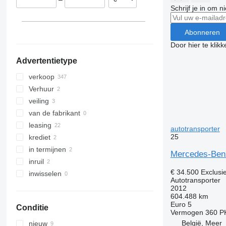
Roemenië
Schrijf je in om 
Hongarije
Spanje
Abonneren
laat alles zien
Door hier te klik
Advertentietype
verkoop
Verhuur
veiling
van de fabrikant
leasing
autotransporter
25
krediet
in termijnen
Mercedes-Ben
inruil
€ 34.500
Exclusi
inwisselen
Autotransporter
2012
604.488 km
Euro 5
Conditie
Vermogen
360 P
België, Meer
nieuw