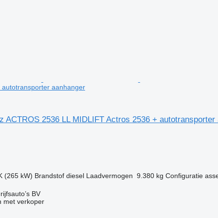
+ autotransporter aanhanger
 ACTROS 2536 LL MIDLIFT Actros 2536 + autotransporter
g
K (265 kW)
Brandstof
diesel
Laadvermogen
9.380 kg
Configuratie ass
ijfsauto’s BV
 met verkoper