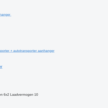
orter + autotransporter aanhanger
er
en
6x2
Laadvermogen
10