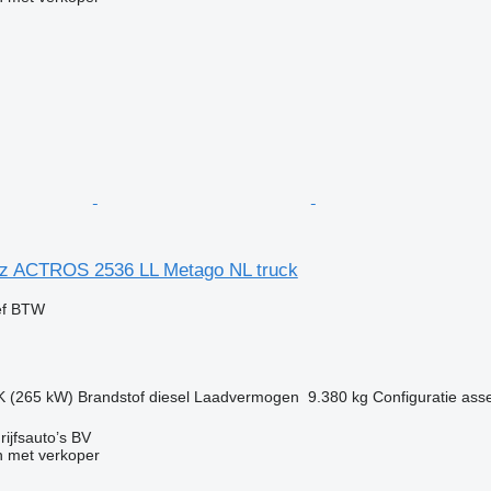
z ACTROS 2536 LL Metago NL truck
ef BTW
K (265 kW)
Brandstof
diesel
Laadvermogen
9.380 kg
Configuratie ass
ijfsauto’s BV
 met verkoper