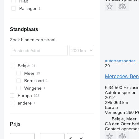
Hiab
Actros 1943
Atego 1224
Palfinger
Actros 2443
Atego 1230
Actros 2445
Atego 1324
Actros 2536
Atego 1528
Standplaats
Actros 2540
Atego 1529
Zoek binnen een straal
Actros 2548
Atego 1530
autotransporter
29
België
Meer
Mercedes-Ben
Bernissart
€ 34.500
Exclusi
Wingene
Autotransporter
Europa
2012
295.063 km
andere
Litouwen
Euro 5
Tsjechië
Oekraïne
Vermogen
360 P
Nederland
België, Meer
GA den Otter bedr
Prijs
Polen
Contact opnemen
Duitsland
–