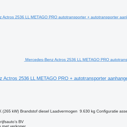
Mercedes-Benz Actros 2536 LL METAGO PRO autotransp
z Actros 2536 LL METAGO PRO + autotransporter aanhang
g
K (265 kW)
Brandstof
diesel
Laadvermogen
9.630 kg
Configuratie ass
ijfsauto’s BV
 met verkoper