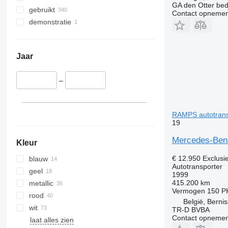
GA den Otter bedr
gebruikt
Contact opnemen
demonstratie
Jaar
–
RAMPS autotrans
19
Mercedes-Ben
Kleur
€ 12.950
Exclusi
blauw
Autotransporter
geel
1999
415.200 km
metallic
Vermogen
150 P
rood
België, Bernis
wit
TR-D BVBA
Contact opnemen
laat alles zien