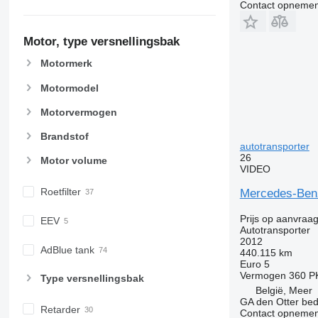
Contact opnemen
Motor, type versnellingsbak
Motormerk
Motormodel
Motorvermogen
Brandstof
autotransporter
26
Motor volume
VIDEO
Roetfilter
Mercedes-Ben
Prijs op aanvraa
EEV
Autotransporter
2012
AdBlue tank
440.115 km
Euro 5
Vermogen
360 P
Type versnellingsbak
België, Meer
GA den Otter bedr
Retarder
Contact opnemen