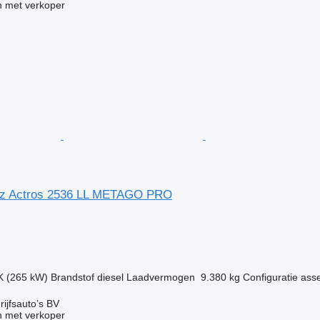
 met verkoper
z Actros 2536 LL METAGO PRO
g
K (265 kW)
Brandstof
diesel
Laadvermogen
9.380 kg
Configuratie ass
ijfsauto’s BV
 met verkoper