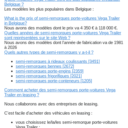
Belgique ?
Les modèles les plus populaires dans Belgique :
What is the prix of semi-remorques porte-voitures Vega Trailer
in Belgique?
Nous avons des modèles dont le prix va 4 350 € à 118 000 €.
Quelles années de semi-remorques porte-voitures Vega Trailer
sont représentées sur le site Web ?
Nous avons des modèles dont l'année de fabrication va de 1981
à 2026
Quels autres types de semi-remorques y a-t-il ?
semi-remorques à rideaux coulissants [3491]
semi-remorques bennes [2672]
semi-remorques porte-engins [2359]
semi-remorques frigorifiques [2021]
semi-remorques porte-conteneurs [1205]
Comment acheter des semi-remorques porte-voitures Vega
Trailer en leasing ?
Nous collaborons avec des entreprises de leasing.
C'est facile d'acheter des véhicules en leasing :
vous choisissez le/la/les semi-remorque porte-voitures
Vega Trailer ;