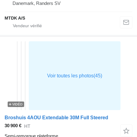
Danemark, Randers SV
MTDK A/S
VIDÉO
Broshuis 4AOU Extendable 30M Full Steered
30 900 €
HT
Semi-remorque plateforme