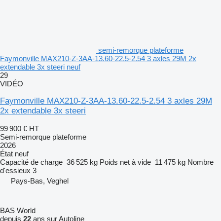
semi-remorque plateforme
Faymonville MAX210-Z-3AA-13.60-22.5-2.54 3 axles 29M 2x
extendable 3x steeri neuf
29
VIDÉO
Faymonville MAX210-Z-3AA-13.60-22.5-2.54 3 axles 29M
2x extendable 3x steeri
99 900 €
HT
Semi-remorque plateforme
2026
État
neuf
Capacité de charge
36 525 kg
Poids net à vide
11 475 kg
Nombre
d'essieux
3
Pays-Bas, Veghel
BAS World
depuis
22
ans sur Autoline