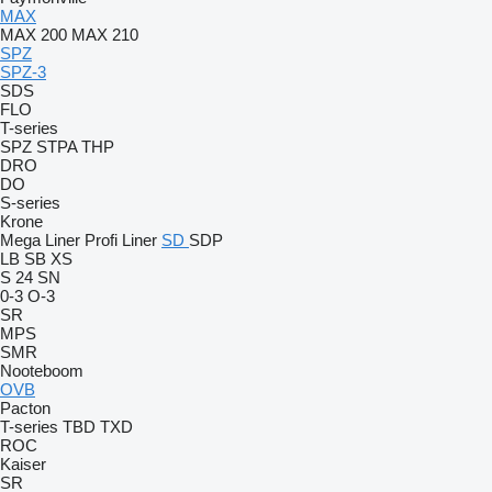
MAX
MAX 200
MAX 210
SPZ
SPZ-3
SDS
FLO
T-series
SPZ
STPA
THP
DRO
DO
S-series
Krone
Mega Liner
Profi Liner
SD
SDP
LB
SB
XS
S 24
SN
0-3
O-3
SR
MPS
SMR
Nooteboom
OVB
Pacton
T-series
TBD
TXD
ROC
Kaiser
SR