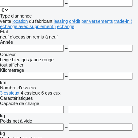
–
Type d'annonce
vente
location
du fabricant
leasing
crédit
par versements
trade-in (
échange avec supplément )
échange
État
neuf
d'occasion
remis à neuf
Année
–
Couleur
beige
bleu
gris
jaune
rouge
tout afficher
Kilométrage
–
km
Nombre d'essieux
3 essieux
4 essieux
6 essieux
Caractéristiques
Capacité de charge
–
kg
Poids net à vide
–
kg