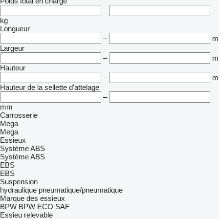
Poids total en charge
–
kg
Longueur
–
m
Largeur
–
m
Hauteur
–
m
Hauteur de la sellette d'attelage
–
mm
Carrosserie
Mega
Mega
Essieux
Système ABS
Système ABS
EBS
EBS
Suspension
hydraulique
pneumatique/pneumatique
Marque des essieux
BPW
BPW ECO
SAF
Essieu relevable