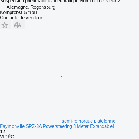
Suspension
pneumatique/pneumatique
Nombre d'essieux
3
Allemagne, Regensburg
Kornprobst GmbH
Contacter le vendeur
semi-remorque plateforme
Faymonville SPZ-3A Powersteering 8 Meter Extandable!
12
VIDÉO