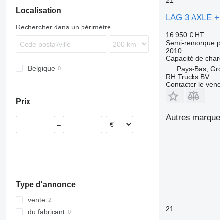
21
Localisation
LAG 3 AXLE +
Rechercher dans un périmètre
16 950 €
HT
Semi-remorque p
2010
Capacité de cha
Belgique
Pays-Bas, G
RH Trucks BV
Contacter le ven
Prix
Autres marque
–
Type d'annonce
vente
21
du fabricant