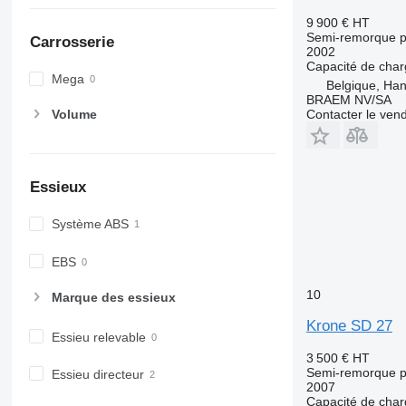
9 900 €
HT
Semi-remorque p
Carrosserie
2002
Capacité de cha
Mega
Belgique, Ha
BRAEM NV/SA
Contacter le ven
Volume
Essieux
Système ABS
EBS
10
Marque des essieux
Krone SD 27
Essieu relevable
3 500 €
HT
Semi-remorque p
Essieu directeur
2007
Capacité de cha