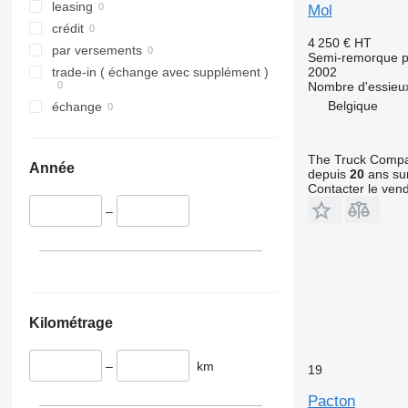
leasing
Mol
crédit
4 250 €
HT
par versements
Semi-remorque p
2002
trade-in ( échange avec supplément )
Nombre d'essieu
Belgique
échange
The Truck Comp
Année
depuis
20
ans sur
Contacter le ven
–
Kilométrage
–
km
19
Pacton