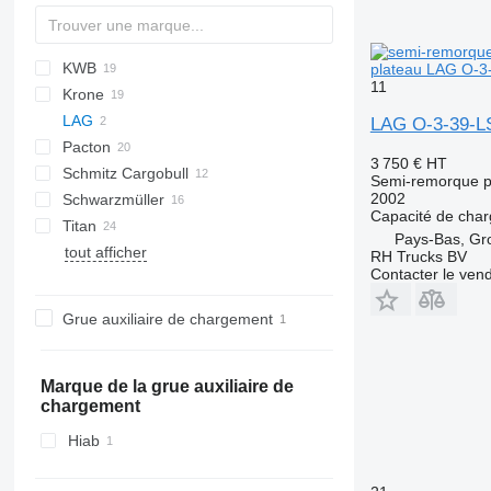
KWB
PS
2 series
TXA
SDS
FLO
DRO
plateau LAG O-3
11
Krone
SZS
D-series
SP
LAG
SD
S 24
LAG O-3-39-L
Pacton
SDP
SN
O-3
MPS
SPL
OVB
3 750 €
HT
Schmitz Cargobull
SZ
T-series
NV
O-3-39
Semi-remorque p
2002
Schwarzmüller
TPD
S-series
Capacité de cha
Titan
TXD
SCB
S1
Pays-Bas, G
tout afficher
SCS
SPA
VHLO
VO
NS
D-series
RH Trucks BV
Contacter le ven
SPR
Grue auxiliaire de chargement
Marque de la grue auxiliaire de
chargement
Hiab