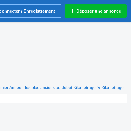
connecter / Enregistrement
Déposer une annonce
emier
Année - les plus anciens au début
Kilométrage ⬊
Kilométrage