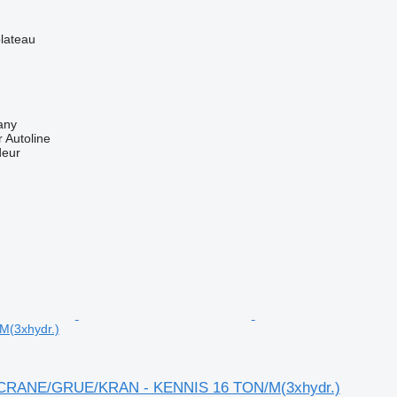
lateau
any
 Autoline
deur
M(3xhydr.)
RANE/GRUE/KRAN - KENNIS 16 TON/M(3xhydr.)