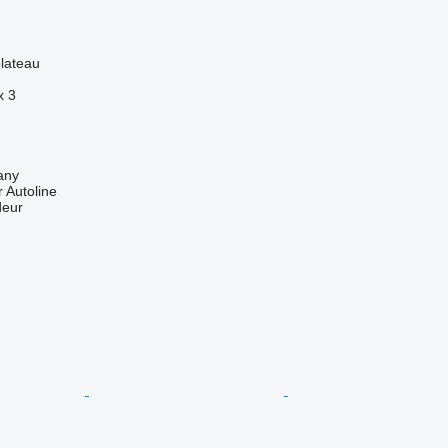
lateau
x
3
any
 Autoline
deur