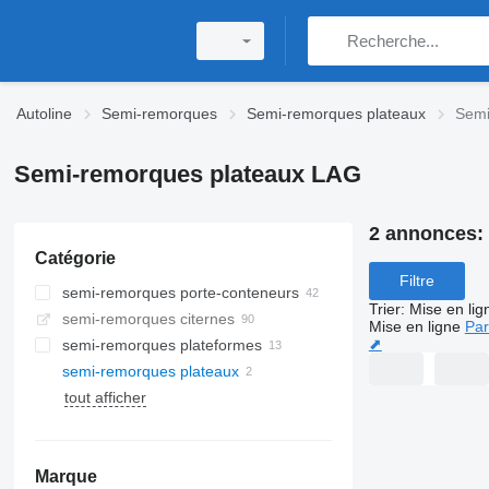
Autoline
Semi-remorques
Semi-remorques plateaux
Semi
Semi-remorques plateaux LAG
2 annonces:
Catégorie
Filtre
semi-remorques porte-conteneurs
Trier
:
Mise en lig
semi-remorques citernes
Mise en ligne
Par
⬈
semi-remorques plateformes
semi-remorques plateaux
tout afficher
Marque