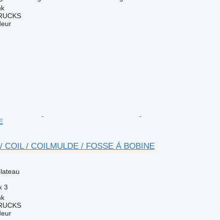
nk
TRUCKS
deur
E
/ / COIL / COILMULDE / FOSSE Á BOBINE
lateau
x
3
nk
TRUCKS
deur