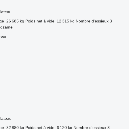
lateau
rge
26 685 kg
Poids net à vide
12 315 kg
Nombre d'essieux
3
ndzame
deur
lateau
rge
32 880 kg
Poids net à vide
6 120 kg
Nombre d'essieux
3