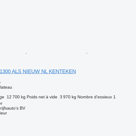
-1300 ALS NIEUW NL KENTEKEN
e
lateau
rge
12 700 kg
Poids net à vide
3 970 kg
Nombre d'essieux
1
er
ijfsauto’s BV
deur