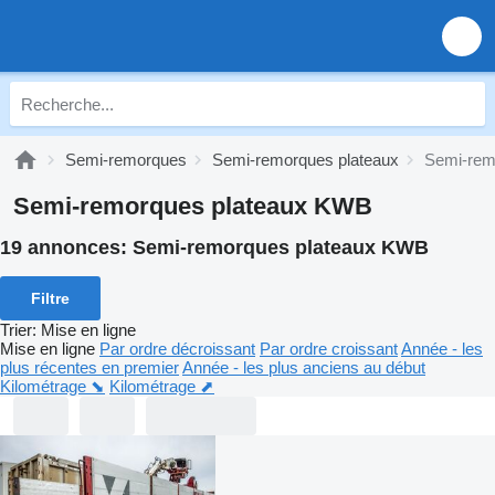
Semi-remorques
Semi-remorques plateaux
Semi-rem
Semi-remorques plateaux KWB
19 annonces:
Semi-remorques plateaux KWB
Filtre
Trier
:
Mise en ligne
Mise en ligne
Par ordre décroissant
Par ordre croissant
Année - les
plus récentes en premier
Année - les plus anciens au début
Kilométrage ⬊
Kilométrage ⬈