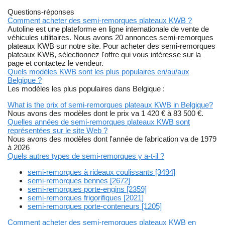
Questions-réponses
Comment acheter des semi-remorques plateaux KWB ?
Autoline est une plateforme en ligne internationale de vente de
véhicules utilitaires. Nous avons 20 annonces semi-remorques
plateaux KWB sur notre site. Pour acheter des semi-remorques
plateaux KWB, sélectionnez l'offre qui vous intéresse sur la
page et contactez le vendeur.
Quels modèles KWB sont les plus populaires en/au/aux
Belgique ?
Les modèles les plus populaires dans Belgique :
What is the prix of semi-remorques plateaux KWB in Belgique?
Nous avons des modèles dont le prix va 1 420 € à 83 500 €.
Quelles années de semi-remorques plateaux KWB sont
représentées sur le site Web ?
Nous avons des modèles dont l'année de fabrication va de 1979
à 2026
Quels autres types de semi-remorques y a-t-il ?
semi-remorques à rideaux coulissants [3494]
semi-remorques bennes [2672]
semi-remorques porte-engins [2359]
semi-remorques frigorifiques [2021]
semi-remorques porte-conteneurs [1205]
Comment acheter des semi-remorques plateaux KWB en