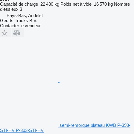
Capacité de charge
22 430 kg
Poids net à vide
16 570 kg
Nombre
d'essieux
3
Pays-Bas, Andelst
Geurts Trucks B.V.
Contacter le vendeur
semi-remorque plateau KWB P-393-
STI-HV P-393-STI-HV