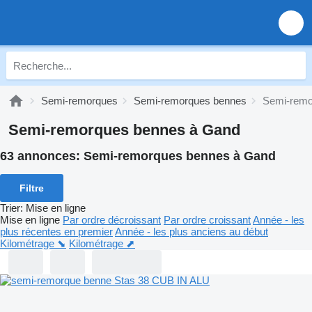
Semi-remorques
Semi-remorques bennes
Semi-remo
Semi-remorques bennes à Gand
63 annonces:
Semi-remorques bennes à Gand
Filtre
Trier
:
Mise en ligne
Mise en ligne
Par ordre décroissant
Par ordre croissant
Année - les
plus récentes en premier
Année - les plus anciens au début
Kilométrage ⬊
Kilométrage ⬈