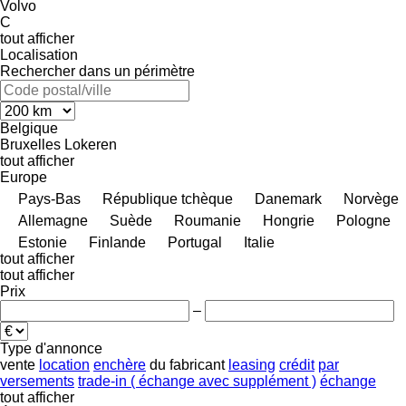
Volvo
C
tout afficher
Localisation
Rechercher dans un périmètre
Belgique
Bruxelles
Lokeren
tout afficher
Europe
Pays-Bas
République tchèque
Danemark
Norvège
Allemagne
Suède
Roumanie
Hongrie
Pologne
Estonie
Finlande
Portugal
Italie
tout afficher
tout afficher
Prix
–
Type d'annonce
vente
location
enchère
du fabricant
leasing
crédit
par
versements
trade-in ( échange avec supplément )
échange
tout afficher