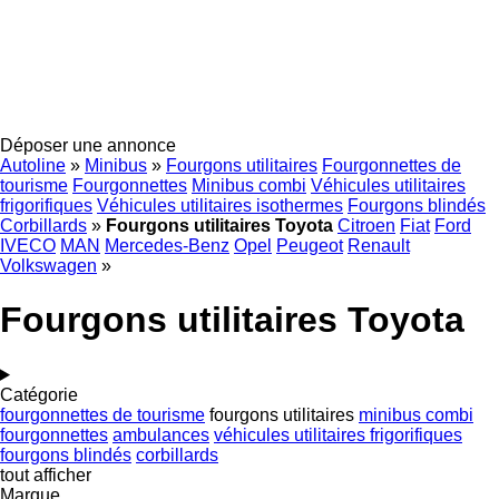
Déposer une annonce
Autoline
»
Minibus
»
Fourgons utilitaires
Fourgonnettes de
tourisme
Fourgonnettes
Minibus combi
Véhicules utilitaires
frigorifiques
Véhicules utilitaires isothermes
Fourgons blindés
Corbillards
»
Fourgons utilitaires Toyota
Citroen
Fiat
Ford
IVECO
MAN
Mercedes-Benz
Opel
Peugeot
Renault
Volkswagen
»
Fourgons utilitaires Toyota
Catégorie
fourgonnettes de tourisme
fourgons utilitaires
minibus combi
fourgonnettes
ambulances
véhicules utilitaires frigorifiques
fourgons blindés
corbillards
tout afficher
Marque