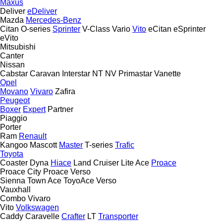
Maxus
Deliver
eDeliver
Mazda
Mercedes-Benz
Citan
O-series
Sprinter
V-Class
Vario
Vito
eCitan
eSprinter
eVito
Mitsubishi
Canter
Nissan
Cabstar
Caravan
Interstar
NT
NV
Primastar
Vanette
Opel
Movano
Vivaro
Zafira
Peugeot
Boxer
Expert
Partner
Piaggio
Porter
Ram
Renault
Kangoo
Mascott
Master
T-series
Trafic
Toyota
Coaster
Dyna
Hiace
Land Cruiser
Lite Ace
Proace
Proace City
Proace Verso
Sienna
Town Ace
ToyoAce
Verso
Vauxhall
Combo
Vivaro
Vito
Volkswagen
Caddy
Caravelle
Crafter
LT
Transporter