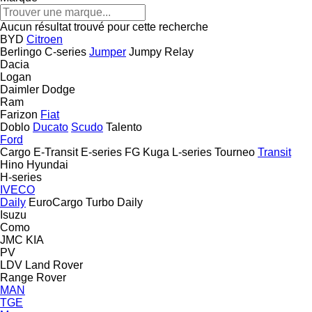
Aucun résultat trouvé pour cette recherche
BYD
Citroen
Berlingo
C-series
Jumper
Jumpy
Relay
Dacia
Logan
Daimler
Dodge
Ram
Farizon
Fiat
Doblo
Ducato
Scudo
Talento
Ford
Cargo
E-Transit
E-series
FG
Kuga
L-series
Tourneo
Transit
Hino
Hyundai
H-series
IVECO
Daily
EuroCargo
Turbo Daily
Isuzu
Como
JMC
KIA
PV
LDV
Land Rover
Range Rover
MAN
TGE