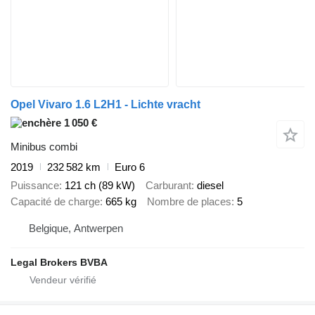
Opel Vivaro 1.6 L2H1 - Lichte vracht
1 050 €
Minibus combi
2019
232 582 km
Euro 6
Puissance
121 ch (89 kW)
Carburant
diesel
Capacité de charge
665 kg
Nombre de places
5
Belgique, Antwerpen
Legal Brokers BVBA