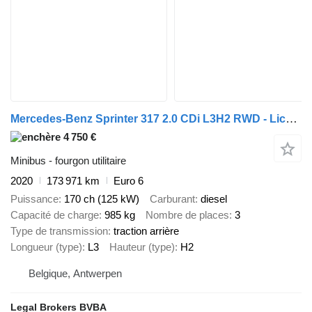
Mercedes-Benz Sprinter 317 2.0 CDi L3H2 RWD - Lichte vracht
4 750 €
Minibus - fourgon utilitaire
2020
173 971 km
Euro 6
Puissance
170 ch (125 kW)
Carburant
diesel
Capacité de charge
985 kg
Nombre de places
3
Type de transmission
traction arrière
Longueur (type)
L3
Hauteur (type)
H2
Belgique, Antwerpen
Legal Brokers BVBA