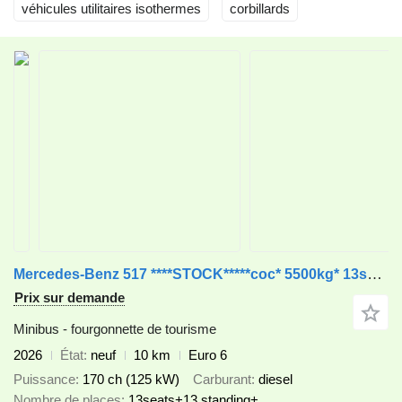
véhicules utilitaires isothermes
corbillards
Mercedes-Benz 517 ****STOCK*****coc* 5500kg* 13seats +13standing+1driver+1whee
Prix sur demande
Minibus - fourgonnette de tourisme
2026
État
neuf
10 km
Euro 6
Puissance
170 ch (125 kW)
Carburant
diesel
Nombre de places
13seats+13 standing+