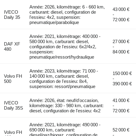
Année: 2026, kilométrage: 6 - 660 km,
43 000 €
IVECO
carburant: diesel, configuration de
-
Daily 35
l'essieu: 4x2, suspension:
72 000 €
pneumatique/parabolique
Année: 2021, kilométrage: 400 000 -
580 000 km, carburant: diesel,
27 000 €
DAF XF
configuration de l'essieu: 6x2/4x2,
-
480
suspension:
84 000 €
pneumatique/ressort/hydraulique
Année: 2023, kilométrage: 71 000 -
150 000 €
Volvo FH
140 000 km, carburant: diesel,
-
500
configuration de l'essieu: 8x4,
390 000 €
suspension: ressort/pneumatique
Année: 2026, état: neuf/d'occasion,
41 000 €
IVECO
kilométrage: 330 - 980 km, carburant:
-
Daily 35S
diesel, configuration de l'essieu: 4x2
72 000 €
Année: 2021, kilométrage: 490 000 -
690 000 km, carburant:
52 000 €
Volvo FH
diesel/gaz/biogaz, configuration de
-