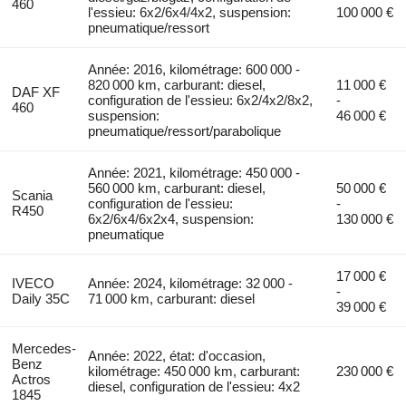
460
l'essieu: 6x2/6x4/4x2, suspension:
100 000 €
pneumatique/ressort
Année: 2016, kilométrage: 600 000 -
820 000 km, carburant: diesel,
11 000 €
DAF XF
configuration de l'essieu: 6x2/4x2/8x2,
-
460
suspension:
46 000 €
pneumatique/ressort/parabolique
Année: 2021, kilométrage: 450 000 -
560 000 km, carburant: diesel,
50 000 €
Scania
configuration de l'essieu:
-
R450
6x2/6x4/6x2x4, suspension:
130 000 €
pneumatique
17 000 €
IVECO
Année: 2024, kilométrage: 32 000 -
-
Daily 35C
71 000 km, carburant: diesel
39 000 €
Mercedes-
Année: 2022, état: d'occasion,
Benz
kilométrage: 450 000 km, carburant:
230 000 €
Actros
diesel, configuration de l'essieu: 4x2
1845