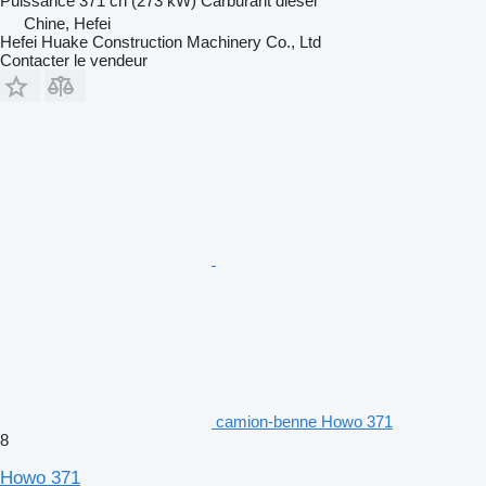
Puissance
371 ch (273 kW)
Carburant
diesel
Chine, Hefei
Hefei Huake Construction Machinery Co., Ltd
Contacter le vendeur
camion-benne Howo 371
8
Howo 371