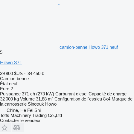
camion-benne Howo 371 neuf
5
Howo 371
39 800 $US
≈ 34 450 €
Camion-benne
État
neuf
Euro 2
Puissance
371 ch (273 kW)
Carburant
diesel
Capacité de charge
32 000 kg
Volume
31,88 m³
Configuration de l'essieu
8x4
Marque de
la carrosserie
Sinotruk Howo
Chine, He Fei Shi
Toffs Machinery Trading Co.,Ltd
Contacter le vendeur