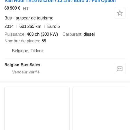
Van Hool TX16 Alicron / 13.1m / Euro 5 / Full Option
69 900 €
HT
Bus - autocar de tourisme
2014
691 269 km
Euro 5
Puissance
408 ch (300 kW)
Carburant
diesel
Nombre de places
59
Belgique, Tildonk
Belgian Bus Sales