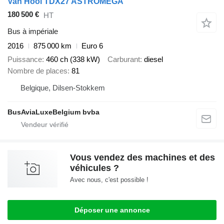
Van Hool TDX27 ASTROMEGA
180 500 €
HT
Bus à impériale
2016
875 000 km
Euro 6
Puissance
460 ch (338 kW)
Carburant
diesel
Nombre de places
81
Belgique, Dilsen-Stokkem
BusAviaLuxeBelgium bvba
Vous vendez des machines et des
véhicules ?
Avec nous, c'est possible !
Déposer une annonce