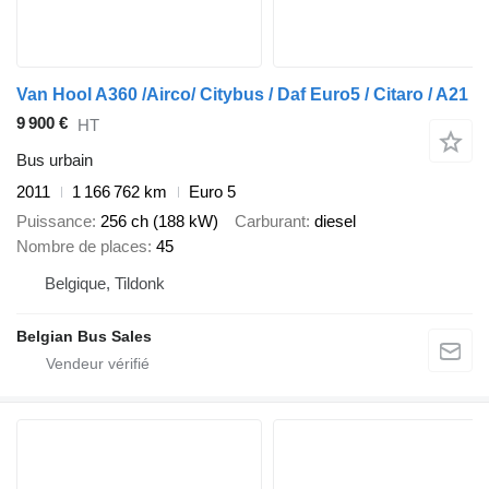
Van Hool A360 /Airco/ Citybus / Daf Euro5 / Citaro / A21
9 900 €
HT
Bus urbain
2011
1 166 762 km
Euro 5
Puissance
256 ch (188 kW)
Carburant
diesel
Nombre de places
45
Belgique, Tildonk
Belgian Bus Sales