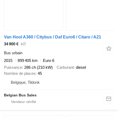
Van Hool A360 / Citybus / Daf Euro6 / Citaro / A21
34 900 €
HT
Bus urbain
2015
899 405 km
Euro 6
Puissance
286 ch (210 kW)
Carburant
diesel
Nombre de places
45
Belgique, Tildonk
Belgian Bus Sales