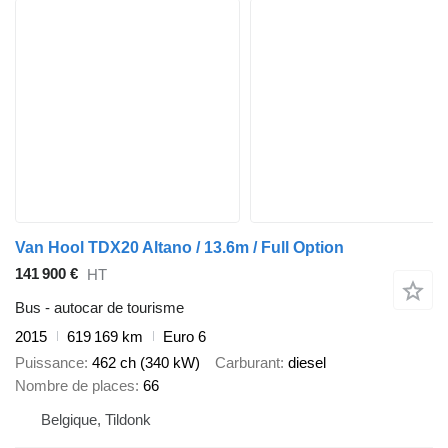
Van Hool TDX20 Altano / 13.6m / Full Option
141 900 €
HT
Bus - autocar de tourisme
2015
619 169 km
Euro 6
Puissance
462 ch (340 kW)
Carburant
diesel
Nombre de places
66
Belgique, Tildonk