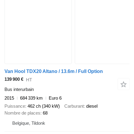
Van Hool TDX20 Altano / 13.6m / Full Option
139 900 €
HT
Bus interurbain
2015
684 339 km
Euro 6
Puissance
462 ch (340 kW)
Carburant
diesel
Nombre de places
68
Belgique, Tildonk