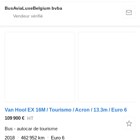
BusAviaLuxeBelgium bvba
Van Hool EX 16M / Tourismo / Acron / 13.3m / Euro 6
109 900 €
HT
Bus - autocar de tourisme
2018
462 952 km
Euro 6