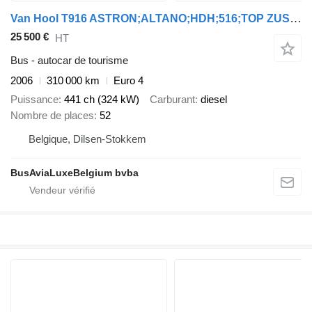
Van Hool T916 ASTRON;ALTANO;HDH;516;TOP ZUSTAND
25 500 €
HT
Bus - autocar de tourisme
2006
310 000 km
Euro 4
Puissance
441 ch (324 kW)
Carburant
diesel
Nombre de places
52
Belgique, Dilsen-Stokkem
BusAviaLuxeBelgium bvba