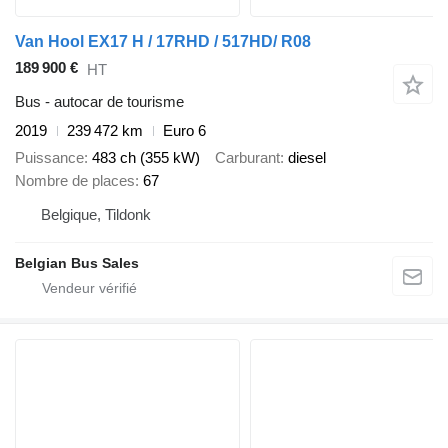
Van Hool EX17 H / 17RHD / 517HD/ R08
189 900 €
HT
Bus - autocar de tourisme
2019
239 472 km
Euro 6
Puissance
483 ch (355 kW)
Carburant
diesel
Nombre de places
67
Belgique, Tildonk
Belgian Bus Sales