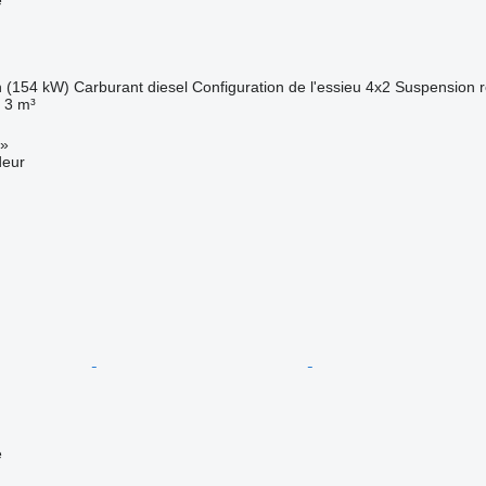
h (154 kW)
Carburant
diesel
Configuration de l'essieu
4x2
Suspension
3 m³
»
deur
e