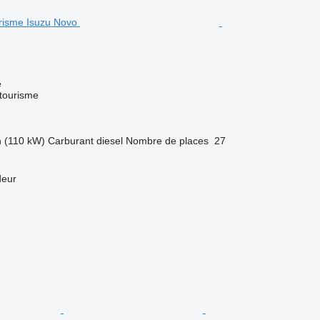
e
 tourisme
h (110 kW)
Carburant
diesel
Nombre de places
27
deur