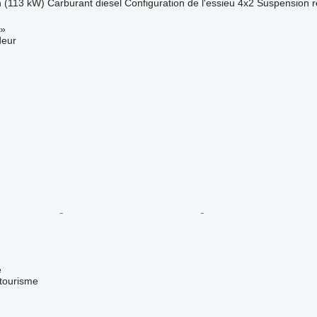
h (113 kW)
Carburant
diesel
Configuration de l'essieu
4x2
Suspension
r
»
deur
e
 tourisme