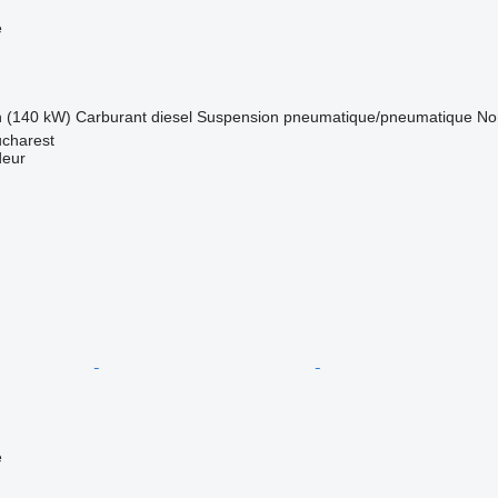
e
h (140 kW)
Carburant
diesel
Suspension
pneumatique/pneumatique
No
charest
deur
e