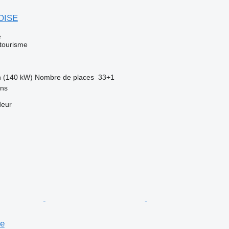
OISE
e
 tourisme
h (140 kW)
Nombre de places
33+1
ans
deur
se