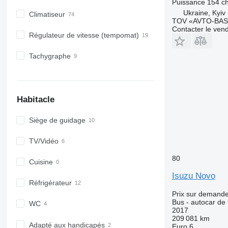
Puissance
154 c
Ukraine, Kyiv
Climatiseur
TOV «AVTO-BAS
Contacter le ven
Régulateur de vitesse (tempomat)
Tachygraphe
Habitacle
Siège de guidage
TV/Vidéo
80
Cuisine
Isuzu Novo
Réfrigérateur
Prix sur demand
Bus - autocar de
WC
2017
209 081 km
Adapté aux handicapés
Euro 6