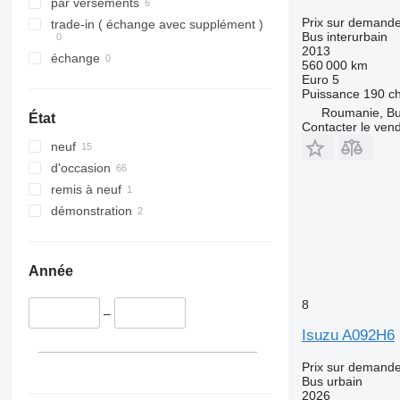
par versements
Prix sur demand
trade-in ( échange avec supplément )
Bus interurbain
2013
échange
560 000 km
Euro 5
Puissance
190 c
Roumanie, Bu
État
Contacter le ven
neuf
d'occasion
remis à neuf
démonstration
Année
8
–
Isuzu A092H6
Prix sur demand
Bus urbain
2026