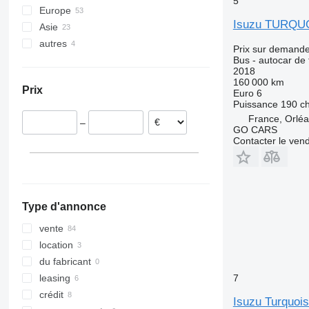
5
Europe
Tourismo
Carrus
Isuzu TURQU
Asie
République tchèque
Travego
PL
autres
Pologne
Japon
Vario
S-series
Prix sur demand
Bus - autocar de
Danemark
Turquie
Ukraine
2018
Italie
Ouzbékistan
160 000 km
Prix
Euro 6
Allemagne
Puissance
190 c
Hongrie
France, Orlé
–
Estonie
GO CARS
Contacter le ven
Roumanie
tout afficher
Type d'annonce
vente
location
du fabricant
7
leasing
crédit
Isuzu Turquoi