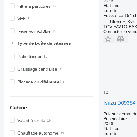
2026
État
neuf
Filtre à particules
Euro 5
Puissance
154 c
VEE
Ukraine, Kyiv
TOV «AVTO-BAS
Réservoir AdBlue
Contacter le ven
Type de boîte de vitesses
Ralentisseur
Graissage centralisé
Blocage du différentiel
10
Isuzu D093S4
Cabine
Prix sur demand
Bus scolaire
Volant à droite
2026
État
neuf
Chauffage autonome
Euro 5