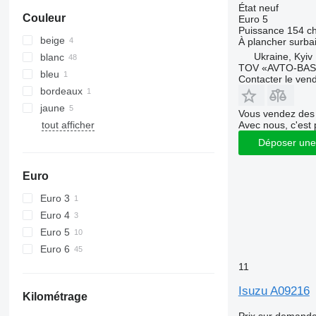
État
neuf
Couleur
Euro 5
Puissance
154 c
beige
À plancher surba
Ukraine, Kyiv
blanc
TOV «AVTO-BAS
bleu
Contacter le ven
bordeaux
jaune
Vous vendez des 
tout afficher
Avec nous, c'est 
Déposer une
Euro
Euro 3
Euro 4
Euro 5
Euro 6
11
Isuzu A09216
Kilométrage
Prix sur demand