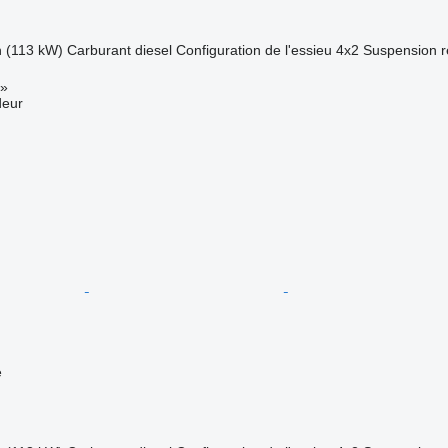
h (113 kW)
Carburant
diesel
Configuration de l'essieu
4x2
Suspension
r
»
deur
e