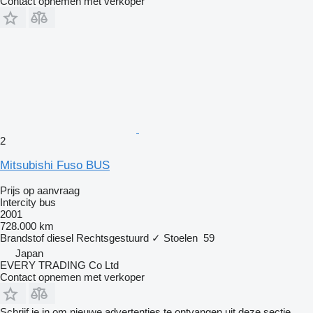
Contact opnemen met verkoper
2
Mitsubishi Fuso BUS
Prijs op aanvraag
Intercity bus
2001
728.000 km
Brandstof
diesel
Rechtsgestuurd
✓
Stoelen
59
Japan
EVERY TRADING Co Ltd
Contact opnemen met verkoper
Schrijf je in om nieuwe advertenties te ontvangen uit deze sectie