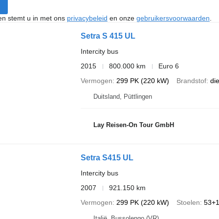
ken stemt u in met ons
privacybeleid
en onze
gebruikersvoorwaarden
.
Setra S 415 UL
Intercity bus
2015
800.000 km
Euro 6
Vermogen
299 PK (220 kW)
Brandstof
di
Duitsland, Püttlingen
Lay Reisen-On Tour GmbH
Setra S415 UL
Intercity bus
2007
921.150 km
Vermogen
299 PK (220 kW)
Stoelen
53+
Italië, Bussolengo (VR)