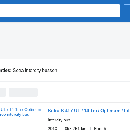
nties:
Setra intercity bussen
Setra S 417 UL / 14.1m / Optimum / Lift
Intercity bus
2010
658.751 km
Euro 5