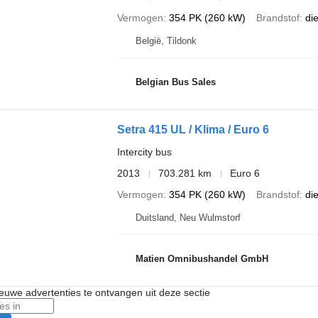
Vermogen
354 PK (260 kW)
Brandstof
di
België, Tildonk
Belgian Bus Sales
Setra 415 UL / Klima / Euro 6
Intercity bus
2013
703.281 km
Euro 6
Vermogen
354 PK (260 kW)
Brandstof
di
Duitsland, Neu Wulmstorf
Matien Omnibushandel GmbH
nieuwe advertenties te ontvangen uit deze sectie