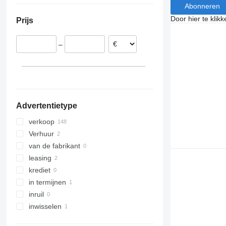
Abonneren
Polen
Door hier te klik
Prijs
Italië
Hongarije
–
Frankrijk
Tsjechië
Estland
Roemenië
laat alles zien
Advertentietype
verkoop
Verhuur
van de fabrikant
leasing
krediet
in termijnen
inruil
inwisselen