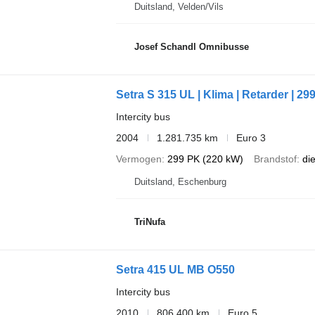
Duitsland, Velden/Vils
Josef Schandl Omnibusse
Setra S 315 UL | Klima | Retarder | 29
Intercity bus
2004
1.281.735 km
Euro 3
Vermogen
299 PK (220 kW)
Brandstof
di
Duitsland, Eschenburg
TriNufa
Setra 415 UL MB O550
Intercity bus
2010
806.400 km
Euro 5