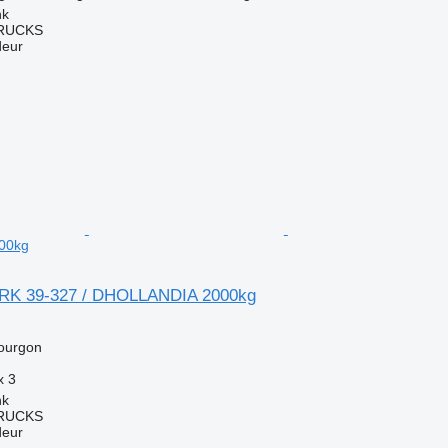
nk
TRUCKS
deur
00kg
RK 39-327 / DHOLLANDIA 2000kg
ourgon
x
3
nk
TRUCKS
deur