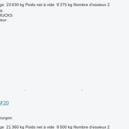
rge
23 630 kg
Poids net à vide
8 375 kg
Nombre d'essieux
2
nk
TRUCKS
deur
SF20
ourgon
rge
21 360 kg
Poids net à vide
8 500 kg
Nombre d'essieux
2