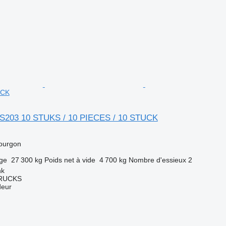
UCK
203 10 STUKS / 10 PIECES / 10 STUCK
ourgon
rge
27 300 kg
Poids net à vide
4 700 kg
Nombre d'essieux
2
nk
TRUCKS
deur