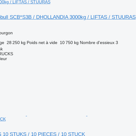
0kg / LIFTAS / STUURAS
obull SCB*S3B / DHOLLANDIA 3000kg / LIFTAS / STUURAS
ourgon
rge
28 250 kg
Poids net à vide
10 750 kg
Nombre d'essieux
3
nk
TRUCKS
deur
UCK
 10 STUKS / 10 PIECES / 10 STUCK