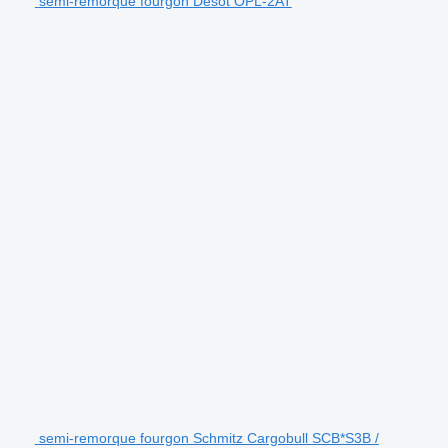
semi-remorque fourgon Desot OPL-2AT
semi-remorque fourgon Schmitz Cargobull SCB*S3B /