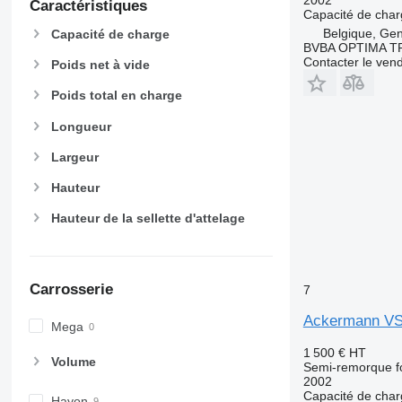
Caractéristiques
Capacité de cha
Belgique, Ge
Capacité de charge
BVBA OPTIMA 
Contacter le ven
Poids net à vide
Poids total en charge
Longueur
Largeur
Hauteur
Hauteur de la sellette d'attelage
Carrosserie
7
Ackermann V
Mega
1 500 €
HT
Volume
Semi-remorque f
2002
Capacité de cha
Hayon