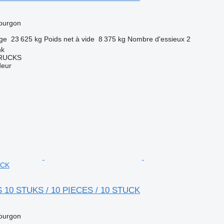
ourgon
rge
23 625 kg
Poids net à vide
8 375 kg
Nombre d'essieux
2
nk
TRUCKS
deur
UCK
 10 STUKS / 10 PIECES / 10 STUCK
ourgon