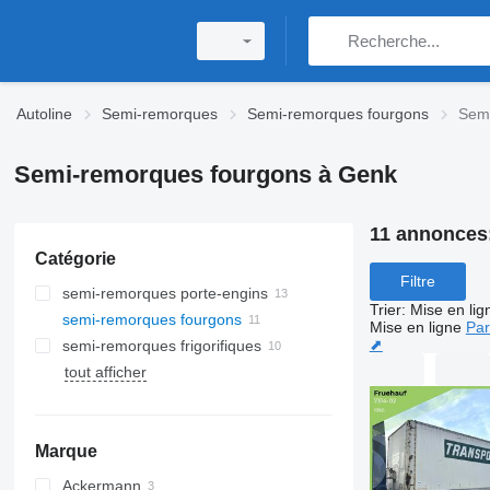
Autoline
Semi-remorques
Semi-remorques fourgons
Semi
Semi-remorques fourgons à Genk
11 annonces
Catégorie
Filtre
semi-remorques porte-engins
Trier
:
Mise en lig
semi-remorques fourgons
Mise en ligne
Par
⬈
semi-remorques frigorifiques
tout afficher
Marque
Ackermann