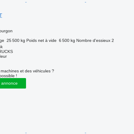
T
ourgon
rge
25 500 kg
Poids net à vide
6 500 kg
Nombre d'essieux
2
nk
TRUCKS
deur
machines et des véhicules ?
possible !
 annonce