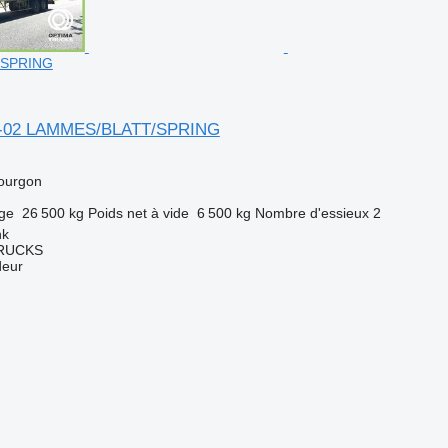
/SPRING
4-02 LAMMES/BLATT/SPRING
ourgon
rge
26 500 kg
Poids net à vide
6 500 kg
Nombre d'essieux
2
nk
TRUCKS
deur