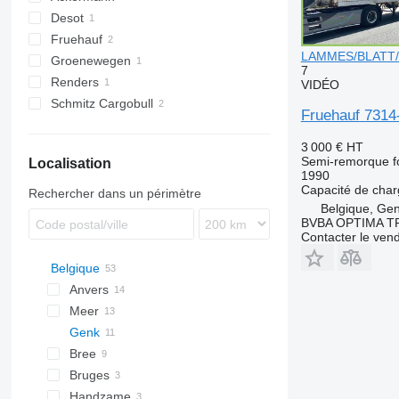
Desot
Fruehauf
OPL
LAMMES/BLATT
Groenewegen
7
Renders
VIDÉO
Schmitz Cargobull
Fruehauf 731
S-series
SCB
3 000 €
HT
Semi-remorque f
Localisation
SKO
1990
Capacité de cha
Rechercher dans un périmètre
Belgique, Ge
BVBA OPTIMA 
Contacter le ven
Belgique
Anvers
Meer
Genk
Bree
Bruges
Handzame