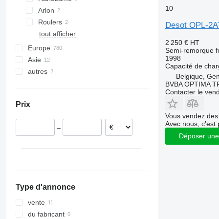
10
Arlon
Roulers
Desot OPL-2A
tout afficher
2 250 €
HT
Europe
Semi-remorque f
1998
Asie
Pays-Bas
Capacité de cha
autres
Allemagne
Chine
Belgique, Ge
France
Turquie
Ukraine
BVBA OPTIMA 
Contacter le ven
Pologne
Argentine
Prix
Italie
Vous vendez des 
Danemark
Avec nous, c'est 
–
Royaume-Uni
Déposer une
Hongrie
tout afficher
Type d'annonce
vente
du fabricant