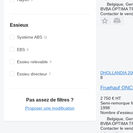
Belgique, Ge
BVBA OPTIMA 
Contacter le ven
Essieux
Système ABS
EBS
Essieu relevable
DHOLLANDIA 20
Essieu directeur
8
Fruehauf ONC
2 750 €
HT
Pas assez de filtres ?
Semi-remorque f
1998
Proposer une modification
Nombre d'essieu
Belgique, Ge
BVBA OPTIMA 
Contacter le ven