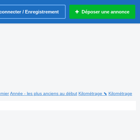
connecter / Enregistrement
Déposer une annonce
emier
Année - les plus anciens au début
Kilométrage ⬊
Kilométrage