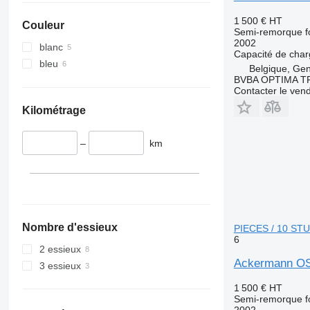
1 500 €
HT
Couleur
Semi-remorque f
2002
blanc
Capacité de cha
bleu
Belgique, Ge
BVBA OPTIMA 
Contacter le ven
Kilométrage
–
km
Nombre d'essieux
PIECES / 10 ST
6
2 essieux
Ackermann OS
3 essieux
1 500 €
HT
Semi-remorque f
2002