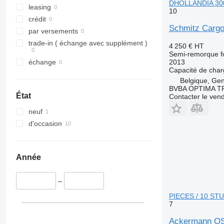
DHOLLANDIA 300
leasing
10
crédit
Schmitz Carg
par versements
trade-in ( échange avec supplément )
4 250 €
HT
Semi-remorque f
2013
échange
Capacité de cha
Belgique, Ge
BVBA OPTIMA 
État
Contacter le ven
neuf
d'occasion
Année
–
PIECES / 10 ST
7
Ackermann OS