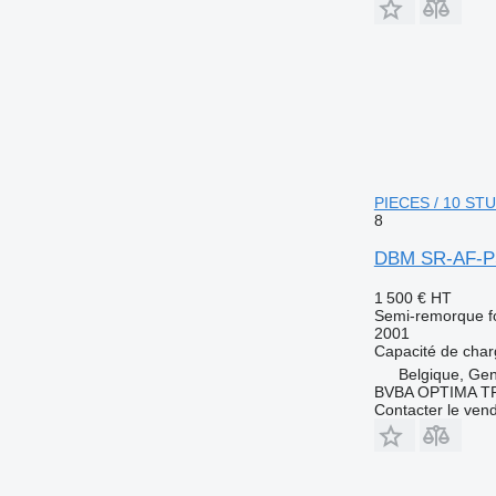
PIECES / 10 ST
8
DBM SR-AF-PS
1 500 €
HT
Semi-remorque f
2001
Capacité de cha
Belgique, Ge
BVBA OPTIMA 
Contacter le ven