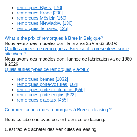
remorques Blyss [170]
remorques Krone [200]
remorques Möslein [160]
remorques Niewiadów [186]
remorques Temared [125]
What is the prix of remorques à Bree in Belgique?
Nous avons des modèles dont le prix va 35 € à 63 600 €.
Quelles années de remorques à Bree sont représentées sur le
site Web ?
Nous avons des modèles dont l'année de fabrication va de 1980
à 2026
Quels autres types de remorques y a-t-il ?
remorques bennes [1032]
remorques porte-voitures [664]
remorques porte-conteneurs [556]
remorques porte-engins [522]
remorques plateaux [455]
Comment acheter des remorques à Bree en leasing ?
Nous collaborons avec des entreprises de leasing.
C'est facile d'acheter des véhicules en leasing :