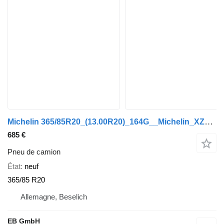
Michelin 365/85R20_(13.00R20)_164G__Michelin_XZL_DEMO_98% Profil
685 €
Pneu de camion
État
neuf
365/85 R20
Allemagne, Beselich
EB GmbH