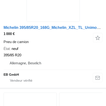
Michelin 395/85R20_168G_Michelin_XZL_TL_Unimog_LKW Reifen_Neu
1 000 €
Pneu de camion
État
neuf
395/85 R20
Allemagne, Beselich
EB GmbH