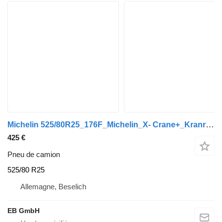
Michelin 525/80R25_176F_Michelin_X- Crane+_Kranreifen_Mobilkran_Restprofi
425 €
Pneu de camion
525/80 R25
Allemagne, Beselich
EB GmbH