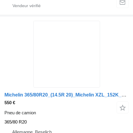
Michelin 365/80R20_(14.5R 20)_Michelin XZL_152K_Unimog_LKW_Demo
550 €
Pneu de camion
365/80 R20
Allemagne, Beselich