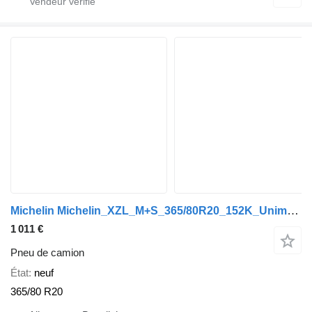
Michelin Michelin_XZL_M+S_365/80R20_152K_Unimog_LKW_MAN_NEU_DOT:2021+
1 011 €
Pneu de camion
État
neuf
365/80 R20