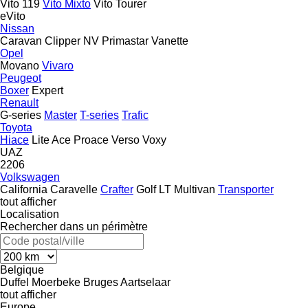
Vito 119
Vito Mixto
Vito Tourer
eVito
Nissan
Caravan
Clipper
NV
Primastar
Vanette
Opel
Movano
Vivaro
Peugeot
Boxer
Expert
Renault
G-series
Master
T-series
Trafic
Toyota
Hiace
Lite Ace
Proace
Verso
Voxy
UAZ
2206
Volkswagen
California
Caravelle
Crafter
Golf
LT
Multivan
Transporter
tout afficher
Localisation
Rechercher dans un périmètre
Belgique
Duffel
Moerbeke
Bruges
Aartselaar
tout afficher
Europe