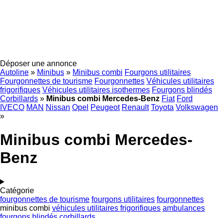
Déposer une annonce
Autoline
»
Minibus
»
Minibus combi
Fourgons utilitaires
Fourgonnettes de tourisme
Fourgonnettes
Véhicules utilitaires
frigorifiques
Véhicules utilitaires isothermes
Fourgons blindés
Corbillards
»
Minibus combi Mercedes-Benz
Fiat
Ford
IVECO
MAN
Nissan
Opel
Peugeot
Renault
Toyota
Volkswagen
»
Minibus combi Mercedes-
Benz
Catégorie
fourgonnettes de tourisme
fourgons utilitaires
fourgonnettes
minibus combi
véhicules utilitaires frigorifiques
ambulances
fourgons blindés
corbillards