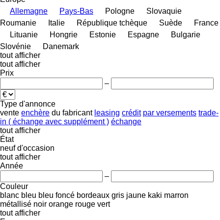
Allemagne
Pays-Bas
Pologne
Slovaquie
Roumanie
Italie
République tchèque
Suède
France
Lituanie
Hongrie
Estonie
Espagne
Bulgarie
Slovénie
Danemark
tout afficher
tout afficher
Prix
–
Type d'annonce
vente
enchère
du fabricant
leasing
crédit
par versements
trade-
in ( échange avec supplément )
échange
tout afficher
État
neuf
d'occasion
tout afficher
Année
–
Couleur
blanc
bleu
bleu foncé
bordeaux
gris
jaune
kaki
marron
métallisé
noir
orange
rouge
vert
tout afficher