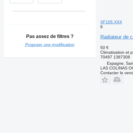
XF105.XXX
6
Pas assez de filtres ?
Radiateur de 
Proposer une modification
50 €
Climatisation et 
70497 1387308
Espagne, San
LAS COLINAS OC
Contacter le ven