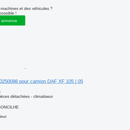
machines et des véhicules ?
possible !
 annonce
10250098 pour camion DAF XF 105 | 05
e
pièces détachées - climatiseur
RGONCILHE
deur