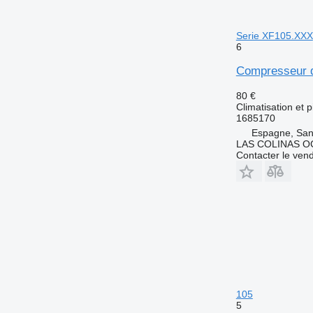
Serie XF105.XXX
6
Compresseur d
80 €
Climatisation et 
1685170
Espagne, San
LAS COLINAS OC
Contacter le ven
105
5