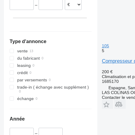
–
Type d'annonce
105
5
vente
du fabricant
Compresseur d
leasing
200 €
crédit
Climatisation et 
par versements
1685170
trade-in ( échange avec supplément )
Espagne, San
LAS COLINAS OC
Contacter le ven
échange
Année
–