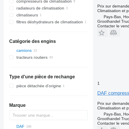
compresseurs de climatisation
Prix sur demand
radiateurs de climatisation
Climatisation et 
climatiseurs
Pays-Bas, Ho
Groothandel Truc
filtres déshydrateurs de climatisation
Contacter le ven
Catégorie des engins
camions
tracteurs routiers
Type d'une pièce de rechange
1
pièce détachée d'origine
DAF compresse
Prix sur demand
Marque
Climatisation et 
Pays-Bas, Ho
Groothandel Truc
Contacter le ven
DAF
2-Series
C-series