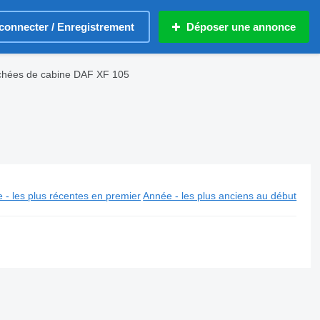
connecter / Enregistrement
Déposer une annonce
chées de cabine DAF XF 105
 - les plus récentes en premier
Année - les plus anciens au début