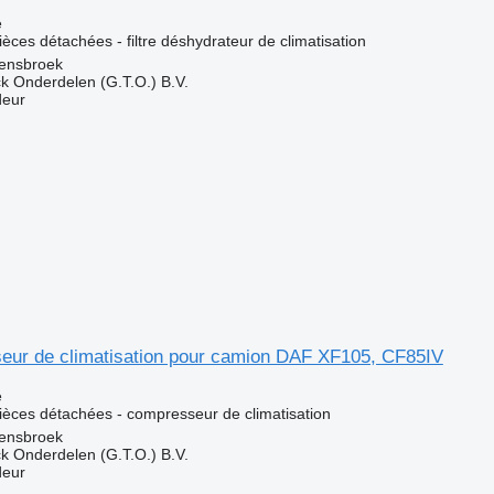
e
pièces détachées - filtre déshydrateur de climatisation
ensbroek
k Onderdelen (G.T.O.) B.V.
deur
ur de climatisation pour camion DAF XF105, CF85IV
e
pièces détachées - compresseur de climatisation
ensbroek
k Onderdelen (G.T.O.) B.V.
deur