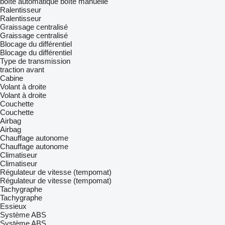
boîte automatique
boîte manuelle
Ralentisseur
Ralentisseur
Graissage centralisé
Graissage centralisé
Blocage du différentiel
Blocage du différentiel
Type de transmission
traction avant
Cabine
Volant à droite
Volant à droite
Couchette
Couchette
Airbag
Airbag
Chauffage autonome
Chauffage autonome
Climatiseur
Climatiseur
Régulateur de vitesse (tempomat)
Régulateur de vitesse (tempomat)
Tachygraphe
Tachygraphe
Essieux
Système ABS
Système ABS