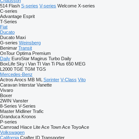
Chausson
514
Flash
S-series
V-series
Welcome
X-series
C-series
Advantage
Esprit
T-Series
Fiat
Ducato
Ducato Maxi
G-series
Weinsberg
Benimar
Transit
OnTour
Optima
Premium
Daily
EuroStar
Magirus
Turbo Daily
BoxLife
Sky i
Van TI
Van Ti Plus 650 MEG
L2000
TGE
TGM
TGS
Mercedes-Benz
Actros
Arocs
MB
ML
Sprinter
V-Class
Vito
Caravan
Interstar
Vanette
Vivaro
Boxer
2WIN
Vanster
8-Series
V-Series
Master
Midliner
Trafic
Granduca
Kronos
P-series
Camroad
Hiace
Lite Ace
Town Ace
ToyoAce
Volkswagen
California
Crafter
ID
Transporter