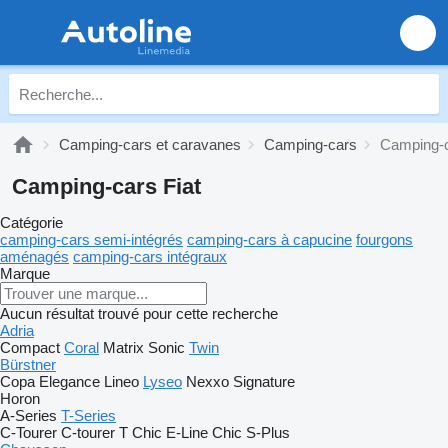
Camping-cars et caravanes
Camping-cars
Camping-c
Camping-cars Fiat
Catégorie
camping-cars semi-intégrés
camping-cars à capucine
fourgons
aménagés
camping‐cars intégraux
Marque
Aucun résultat trouvé pour cette recherche
Adria
Compact
Coral
Matrix
Sonic
Twin
Bürstner
Copa
Elegance
Lineo
Lyseo
Nexxo
Signature
Horon
A-Series
T-Series
C-Tourer
C-tourer T
Chic E-Line
Chic S-Plus