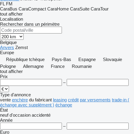
FL
FM
CaraBus
CaraCompact
CaraHome
CaraSuite
CaraTour
tout afficher
Localisation
Rechercher dans un périmètre
Belgique
Anvers
Zemst
Europe
République tchèque
Pays-Bas
Espagne
Slovaquie
Pologne
Allemagne
France
Roumanie
tout afficher
Prix
–
Type d'annonce
vente
enchère
du fabricant
leasing
crédit
par versements
trade-in (
échange avec supplément )
échange
État
neuf
d'occasion
accidenté
Année
–
Euro