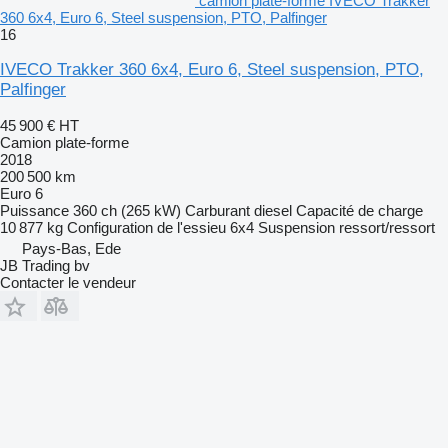
camion plate-forme IVECO Trakker
360 6x4, Euro 6, Steel suspension, PTO, Palfinger
16
IVECO Trakker 360 6x4, Euro 6, Steel suspension, PTO,
Palfinger
45 900 €
HT
Camion plate-forme
2018
200 500 km
Euro 6
Puissance
360 ch (265 kW)
Carburant
diesel
Capacité de charge
10 877 kg
Configuration de l'essieu
6x4
Suspension
ressort/ressort
Pays-Bas, Ede
JB Trading bv
Contacter le vendeur