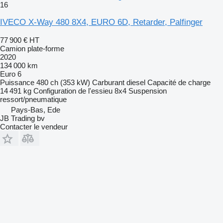
16
IVECO X-Way 480 8X4, EURO 6D, Retarder, Palfinger
77 900 €
HT
Camion plate-forme
2020
134 000 km
Euro 6
Puissance
480 ch (353 kW)
Carburant
diesel
Capacité de charge
14 491 kg
Configuration de l'essieu
8x4
Suspension
ressort/pneumatique
Pays-Bas, Ede
JB Trading bv
Contacter le vendeur