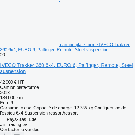
camion plate-forme IVECO Trakker
360 6x4, EURO 6, Palfinger, Remote, Steel suspension
20
IVECO Trakker 360 6x4, EURO 6, Palfinger, Remote, Steel
suspension
42 900 €
HT
Camion plate-forme
2018
184 000 km
Euro 6
Carburant
diesel
Capacité de charge
12 735 kg
Configuration de
l'essieu
6x4
Suspension
ressort/ressort
Pays-Bas, Ede
JB Trading bv
Contacter le vendeur