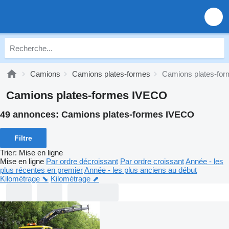
Camions
Camions plates-formes
Camions plates-fo
Camions plates-formes IVECO
49 annonces:
Camions plates-formes IVECO
Filtre
Trier
:
Mise en ligne
Mise en ligne
Par ordre décroissant
Par ordre croissant
Année - les
plus récentes en premier
Année - les plus anciens au début
Kilométrage ⬊
Kilométrage ⬈