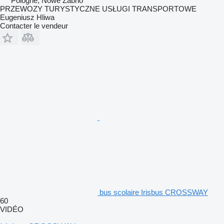
Pologne, Nowe Żabno
PRZEWOZY TURYSTYCZNE USŁUGI TRANSPORTOWE
Eugeniusz Hliwa
Contacter le vendeur
bus scolaire Irisbus CROSSWAY
60
VIDÉO