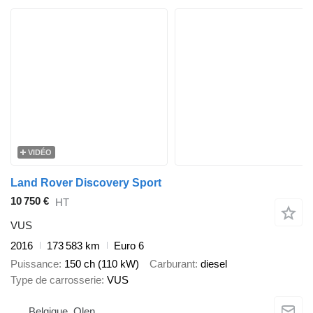
VIDÉO
Land Rover Discovery Sport
10 750 €
HT
VUS
2016
173 583 km
Euro 6
Puissance
150 ch (110 kW)
Carburant
diesel
Type de carrosserie
VUS
Belgique, Olen