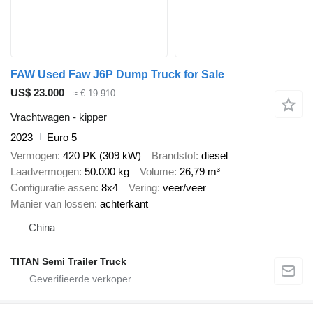
FAW Used Faw J6P Dump Truck for Sale
US$ 23.000
≈ € 19.910
Vrachtwagen - kipper
2023
Euro 5
Vermogen
420 PK (309 kW)
Brandstof
diesel
Laadvermogen
50.000 kg
Volume
26,79 m³
Configuratie assen
8x4
Vering
veer/veer
Manier van lossen
achterkant
China
TITAN Semi Trailer Truck