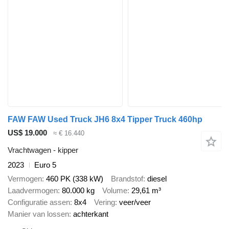
FAW FAW Used Truck JH6 8x4 Tipper Truck 460hp
US$ 19.000
≈ € 16.440
Vrachtwagen - kipper
2023
Euro 5
Vermogen
460 PK (338 kW)
Brandstof
diesel
Laadvermogen
80.000 kg
Volume
29,61 m³
Configuratie assen
8x4
Vering
veer/veer
Manier van lossen
achterkant