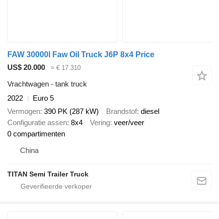
FAW 30000l Faw Oil Truck J6P 8x4 Price
US$ 20.000
≈ € 17.310
Vrachtwagen - tank truck
2022
Euro 5
Vermogen
390 PK (287 kW)
Brandstof
diesel
Configuratie assen
8x4
Vering
veer/veer
0 compartimenten
China
TITAN Semi Trailer Truck