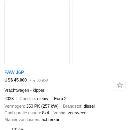
FAW J6P
US$ 45.000
≈ € 38.950
Vrachtwagen - kipper
2023
Conditie
nieuw
Euro 2
Vermogen
350 PK (257 kW)
Brandstof
diesel
Configuratie assen
8x4
Vering
veer/veer
Manier van lossen
achterkant
China